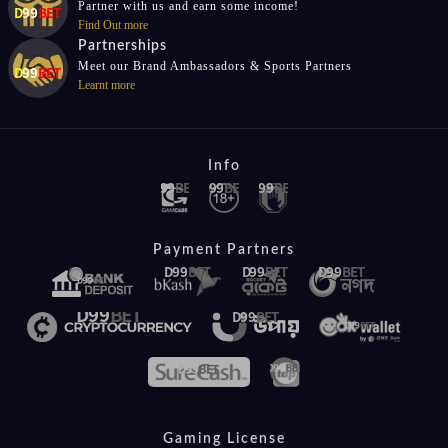
Partner with us and earn some income!
Find Out more
Partnerships
Meet our Brand Ambassadors & Sports Partners
Learnt more
Info
Payment Partners
Gaming License