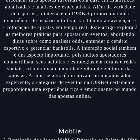
atualizadas e análises de especialistas. Além da variedade
de esportes, a interface da D99Bet proporciona uma
experiência de usuário intuitiva, facilitando a navegação e
a colocação de apostas em tempo real. Este artigo explorará
as melhores práticas para apostar em eventos, abordando
dicas sobre como analisar odds, entender o cenário
esportivo e gerenciar bankrolls. A interação social também
é um aspecto importante, pois muitos apostadores
compartilham seus palpites e estratégias em fóruns e redes
sociais, criando uma comunidade vibrante em torno das
apostas. Assim, seja você um novato ou um apostador
experiente, a categoria de eventos na D99Bet certamente
proporciona uma experiência rica e emocionante no mundo
das apostas online.
Mobile