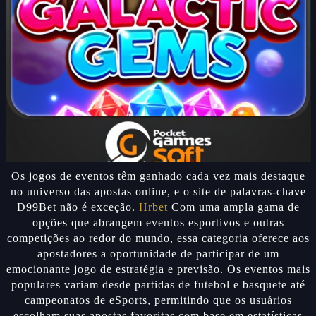
Os jogos de eventos têm ganhado cada vez mais destaque
no universo das apostas online, e o site de palavras-chave
D99Bet não é exceção.
Hrbet
Com uma ampla gama de
opções que abrangem eventos esportivos e outras
competições ao redor do mundo, essa categoria oferece aos
apostadores a oportunidade de participar de um
emocionante jogo de estratégia e previsão. Os eventos mais
populares variam desde partidas de futebol e basquete até
campeonatos de eSports, permitindo que os usuários
escolham suas apostas favoritas com base em estatísticas