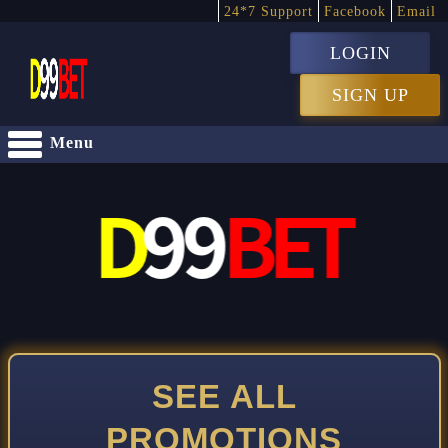
24*7 Support
Facebook
Email
LOGIN
SIGN UP
Menu
SEE ALL
PROMOTIONS