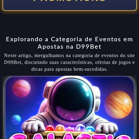
Explorando a Categoria de Eventos em
Apostas na D99Bet
Neste artigo, mergulhamos na categoria de eventos do site
D99Bet, discutindo suas características, ofertas de jogos e
dicas para apostas bem-sucedidas.