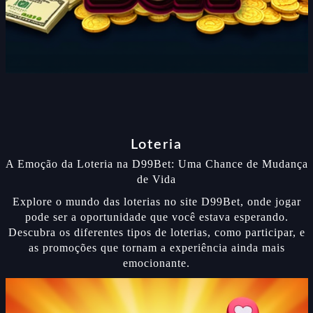
Loteria
A Emoção da Loteria na D99Bet: Uma Chance de Mudança
de Vida
Explore o mundo das loterias no site D99Bet, onde jogar
pode ser a oportunidade que você estava esperando.
Descubra os diferentes tipos de loterias, como participar, e
as promoções que tornam a experiência ainda mais
emocionante.