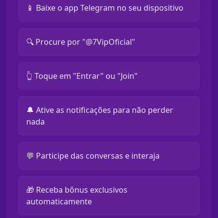
📱 Baixe o app Telegram no seu dispositivo
🔍 Procure por "@7VipOficial"
👆 Toque em "Entrar" ou "Join"
🔔 Ative as notificações para não perder
nada
💬 Participe das conversas e interaja
🎁 Receba bônus exclusivos
automaticamente