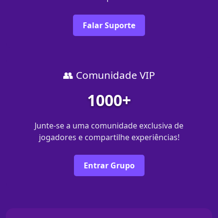
Falar Suporte
👥 Comunidade VIP
1000+
Junte-se a uma comunidade exclusiva de
jogadores e compartilhe experiências!
Entrar Grupo