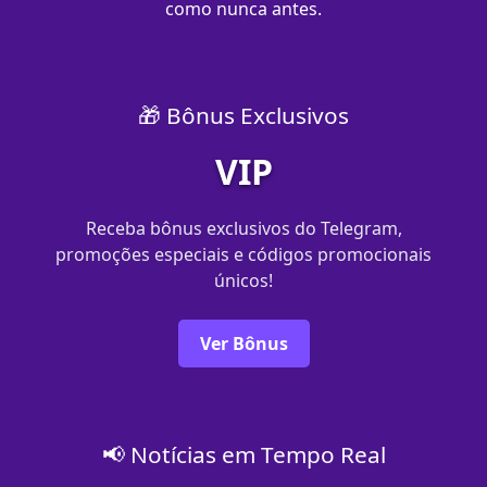
como nunca antes.
🎁 Bônus Exclusivos
VIP
Receba bônus exclusivos do Telegram,
promoções especiais e códigos promocionais
únicos!
Ver Bônus
📢 Notícias em Tempo Real