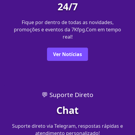
24/7
Fique por dentro de todas as novidades,
promoções e eventos da 7Kfpg.Com em tempo
real!
Ver Notícias
💬 Suporte Direto
Chat
Suporte direto via Telegram, respostas rápidas e
atendimento personalizado!