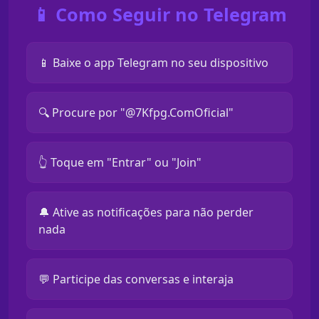
📱 Como Seguir no Telegram
📱 Baixe o app Telegram no seu dispositivo
🔍 Procure por "@7Kfpg.ComOficial"
👆 Toque em "Entrar" ou "Join"
🔔 Ative as notificações para não perder
nada
💬 Participe das conversas e interaja