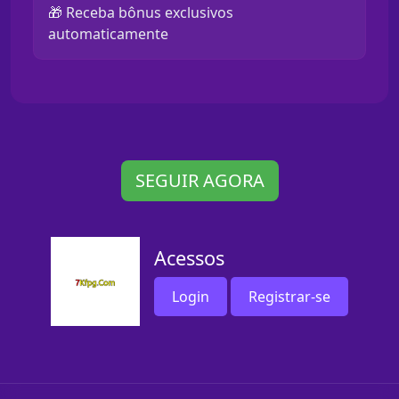
🎁 Receba bônus exclusivos
automaticamente
SEGUIR AGORA
Acessos
Login
Registrar-se