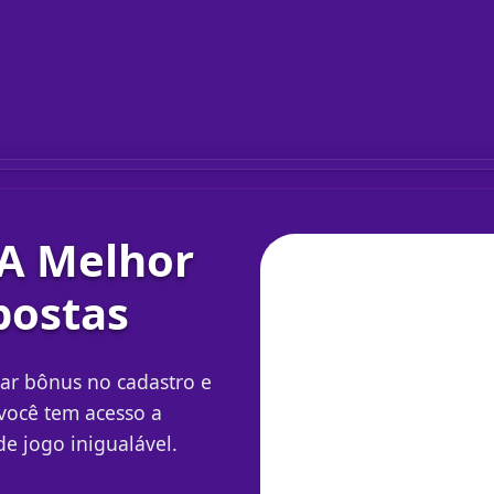
 A Melhor
postas
ar bônus no cadastro e
você tem acesso a
e jogo inigualável.