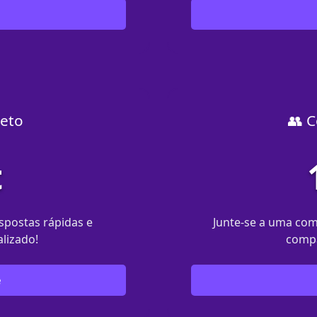
reto
👥 
t
espostas rápidas e
Junte-se a uma com
lizado!
compa
e