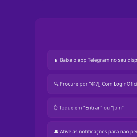
📱 Baixe o app Telegram no seu disp
🔍 Procure por "@7JJ Com LoginOfici
👆 Toque em "Entrar" ou "Join"
🔔 Ative as notificações para não p