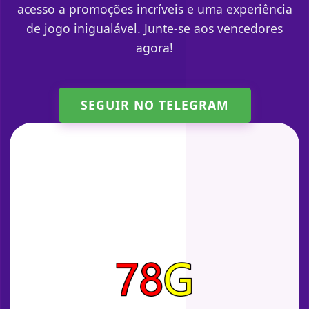
acesso a promoções incríveis e uma experiência
de jogo inigualável. Junte-se aos vencedores
agora!
SEGUIR NO TELEGRAM