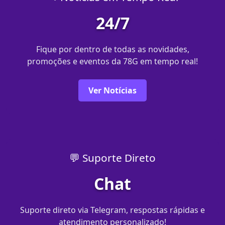
24/7
Fique por dentro de todas as novidades,
promoções e eventos da 78G em tempo real!
Ver Notícias
💬 Suporte Direto
Chat
Suporte direto via Telegram, respostas rápidas e
atendimento personalizado!