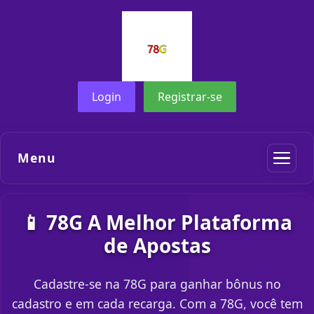
Login
Registrar-se
Menu
📱 78G A Melhor Plataforma
de Apostas
Cadastre-se na 78G para ganhar bônus no
cadastro e em cada recarga. Com a 78G, você tem