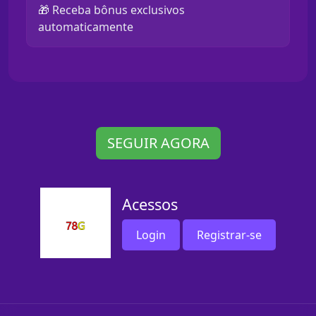
🎁 Receba bônus exclusivos
automaticamente
SEGUIR AGORA
Acessos
Login
Registrar-se