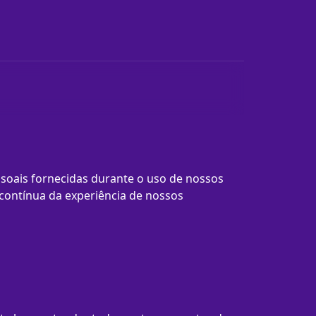
ssoais fornecidas durante o uso de nossos
 contínua da experiência de nossos