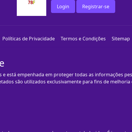
Login
Registrar-se
Políticas de Privacidade
Termos e Condições
Sitemap
de
ios e está empenhada em proteger todas as informações pe
tados são utilizados exclusivamente para fins de melhoria