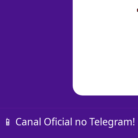
📱 Canal Oficial no Telegram!