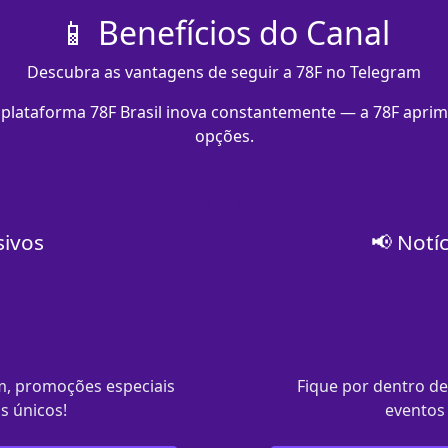
📱 Benefícios do Canal
Descubra as vantagens de seguir a 78F no Telegram
 a plataforma 78F Brasil inova constantemente — a 78F apr
opções.
sivos
📢 Notí
m, promoções especiais
Fique por dentro d
s únicos!
eventos