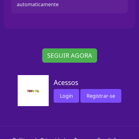
automaticamente
SEGUIR AGORA
Acessos
Login
Registrar-se