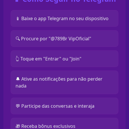
📱 Baixe o app Telegram no seu dispositivo
🔍 Procure por "@789Br VipOficial"
👆 Toque em "Entrar" ou "Join"
🔔 Ative as notificações para não perder
nada
💬 Participe das conversas e interaja
🎁 Receba bônus exclusivos