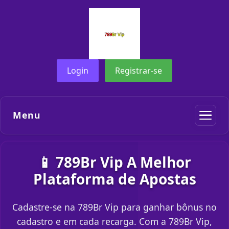
Login
Registrar-se
Menu
📱 789Br Vip A Melhor
Plataforma de Apostas
Cadastre-se na 789Br Vip para ganhar bônus no
cadastro e em cada recarga. Com a 789Br Vip,