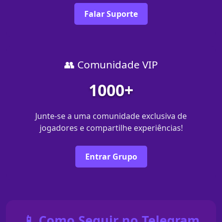
Falar Suporte
👥 Comunidade VIP
1000+
Junte-se a uma comunidade exclusiva de
jogadores e compartilhe experiências!
Entrar Grupo
📱 Como Seguir no Telegram