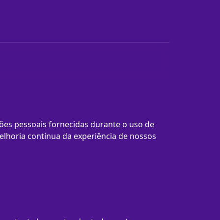
ões pessoais fornecidas durante o uso de
elhoria contínua da experiência de nossos