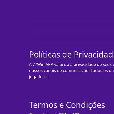
Políticas de Privacida
A 77Win APP valoriza a privacidade de seus
nossos canais de comunicação. Todos os dad
jogadores.
Termos e Condições