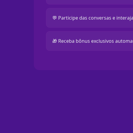
💬 Participe das conversas e interaj
🎁 Receba bônus exclusivos autom