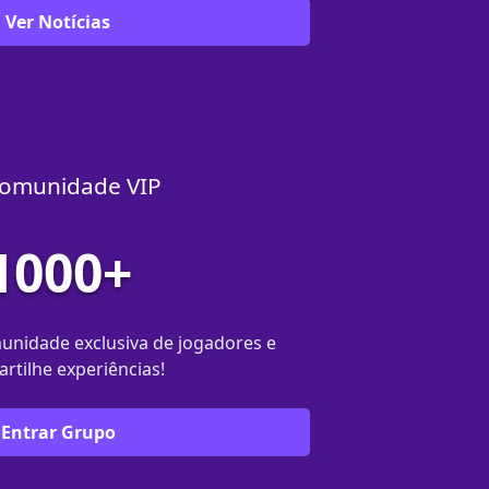
Ver Notícias
Comunidade VIP
1000+
unidade exclusiva de jogadores e
rtilhe experiências!
Entrar Grupo