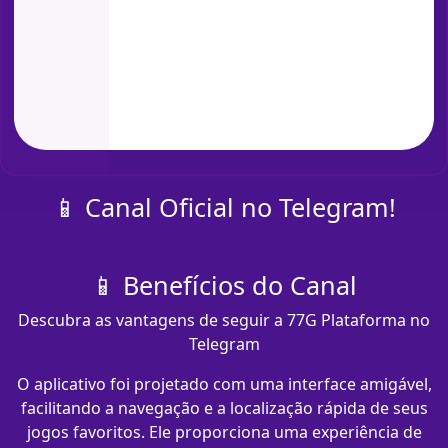
📱 Canal Oficial no Telegram!
📱 Benefícios do Canal
Descubra as vantagens de seguir a 77G Plataforma no
Telegram
O aplicativo foi projetado com uma interface amigável,
facilitando a navegação e a localização rápida de seus
jogos favoritos. Ele proporciona uma experiência de