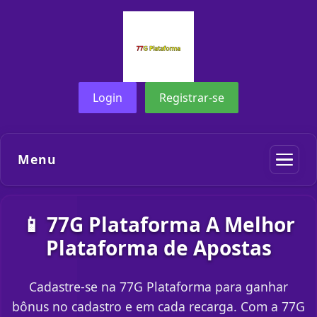
Login
Registrar-se
Menu
📱 77G Plataforma A Melhor
Plataforma de Apostas
Cadastre-se na 77G Plataforma para ganhar
bônus no cadastro e em cada recarga. Com a 77G