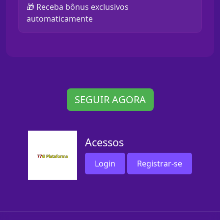
🎁 Receba bônus exclusivos
automaticamente
SEGUIR AGORA
Acessos
Login
Registrar-se