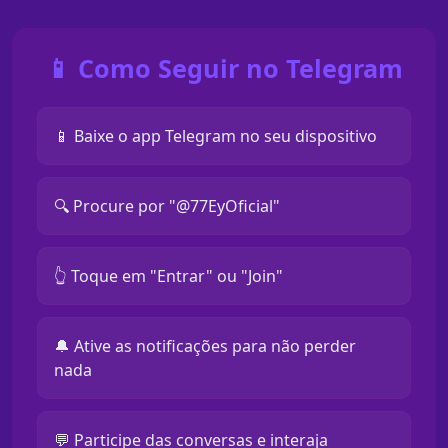
📱 Como Seguir no Telegram
📱 Baixe o app Telegram no seu dispositivo
🔍 Procure por "@77EyOficial"
👆 Toque em "Entrar" ou "Join"
🔔 Ative as notificações para não perder
nada
💬 Participe das conversas e interaja