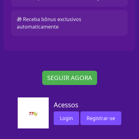
🎁 Receba bônus exclusivos
automaticamente
SEGUIR AGORA
Acessos
Login
Registrar-se