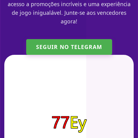
acesso a promoções incríveis e uma experiência
de jogo inigualável. Junte-se aos vencedores
agora!
SEGUIR NO TELEGRAM