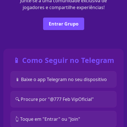
Junte-se a uma comunidade exclusiva de
jogadores e compartilhe experiências!
Entrar Grupo
📱 Como Seguir no Telegram
📱 Baixe o app Telegram no seu dispositivo
🔍 Procure por "@777 Feb VipOficial"
👆 Toque em "Entrar" ou "Join"