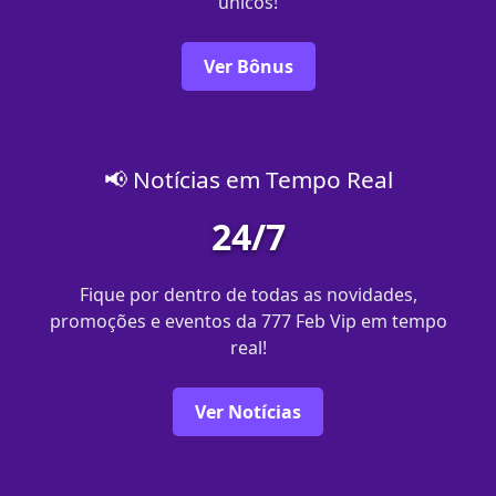
únicos!
Ver Bônus
📢 Notícias em Tempo Real
24/7
Fique por dentro de todas as novidades,
promoções e eventos da 777 Feb Vip em tempo
real!
Ver Notícias