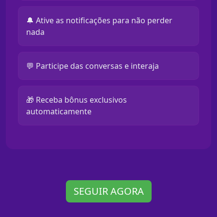
🔔 Ative as notificações para não perder
nada
💬 Participe das conversas e interaja
🎁 Receba bônus exclusivos
automaticamente
SEGUIR AGORA