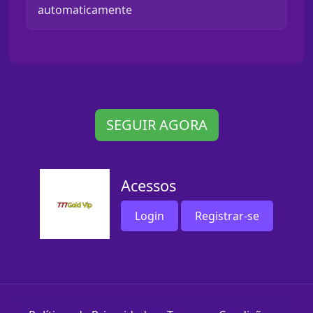
automaticamente
SEGUIR AGORA
Acessos
Login
Registrar-se