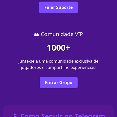
Falar Suporte
👥 Comunidade VIP
1000+
Junte-se a uma comunidade exclusiva de
jogadores e compartilhe experiências!
Entrar Grupo
📱 Como Seguir no Telegram