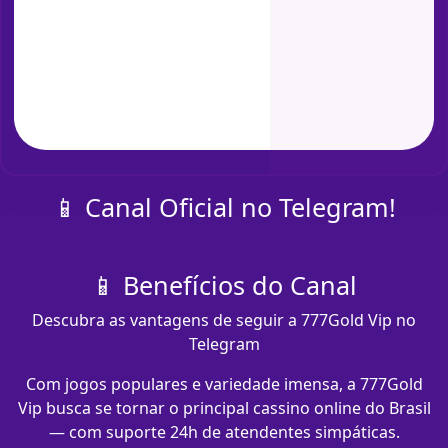
📱 Canal Oficial no Telegram!
📱 Benefícios do Canal
Descubra as vantagens de seguir a 777Gold Vip no
Telegram
Com jogos populares e variedade imensa, a 777Gold
Vip busca se tornar o principal cassino online do Brasil
— com suporte 24h de atendentes simpáticas.