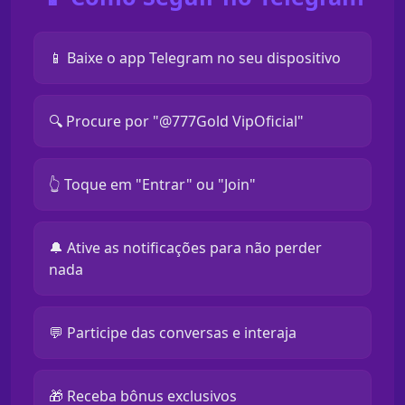
📱 Baixe o app Telegram no seu dispositivo
🔍 Procure por "@777Gold VipOficial"
👆 Toque em "Entrar" ou "Join"
🔔 Ative as notificações para não perder
nada
💬 Participe das conversas e interaja
🎁 Receba bônus exclusivos