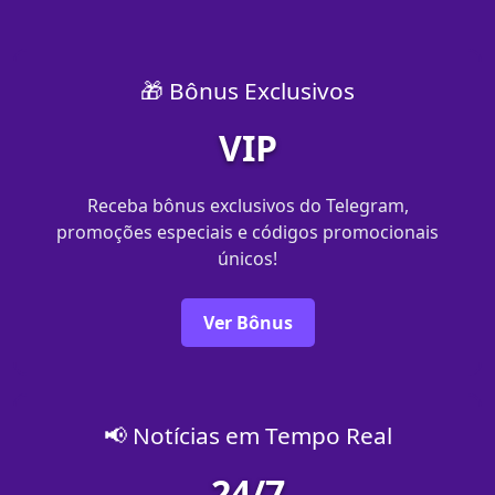
🎁 Bônus Exclusivos
VIP
Receba bônus exclusivos do Telegram,
promoções especiais e códigos promocionais
únicos!
Ver Bônus
📢 Notícias em Tempo Real
24/7