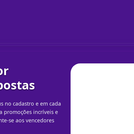
or
postas
s no cadastro e em cada
a promoções incríveis e
unte-se aos vencedores