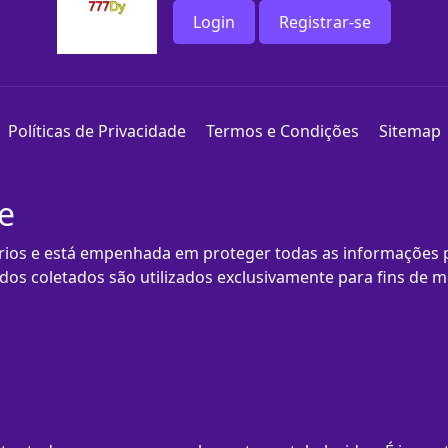
Login
Registrar-se
Políticas de Privacidade
Termos e Condições
Sitemap
de
ários e está empenhada em proteger todas as informações 
os coletados são utilizados exclusivamente para fins de m