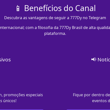
📱 Benefícios do Canal
Descubra as vantagens de seguir a 777Dy no Telegram
ternacional; com a filosofia da 777Dy Brasil de alta quali
plataforma.
sivos
📢 Notí
m, promoções especiais
Fique por dentro d
s únicos!
eventos d