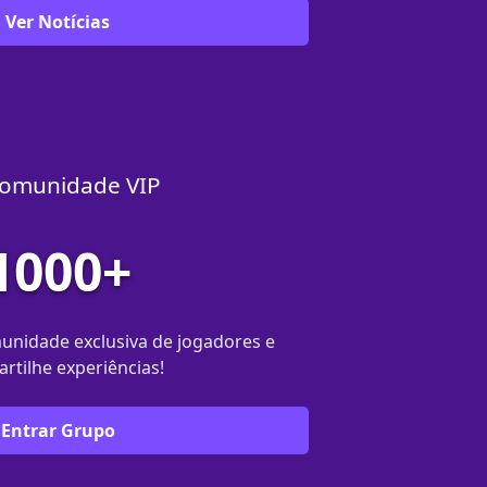
Ver Notícias
Comunidade VIP
1000+
unidade exclusiva de jogadores e
rtilhe experiências!
Entrar Grupo