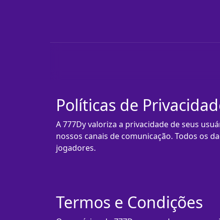
Políticas de Privacida
A 777Dy valoriza a privacidade de seus usu
nossos canais de comunicação. Todos os dad
jogadores.
Termos e Condições