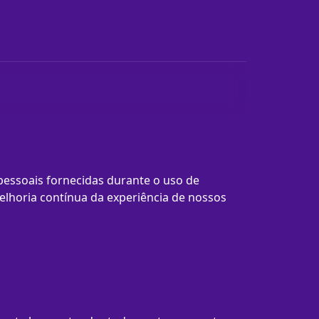
pessoais fornecidas durante o uso de
elhoria contínua da experiência de nossos