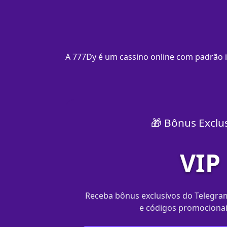
A 777Dy é um cassino online com padrão in
🎁 Bônus Exclu
VIP
Receba bônus exclusivos do Telegra
e códigos promocionai