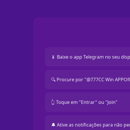
📱 Baixe o app Telegram no seu disp
🔍 Procure por "@777CC Win APPOfi
👆 Toque em "Entrar" ou "Join"
🔔 Ative as notificações para não p