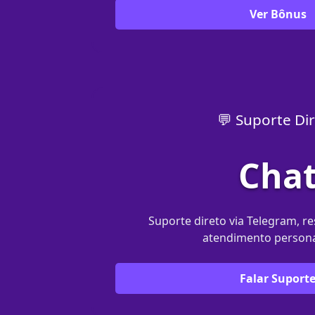
Ver Bônus
💬 Suporte Di
Cha
Suporte direto via Telegram, r
atendimento persona
Falar Suport