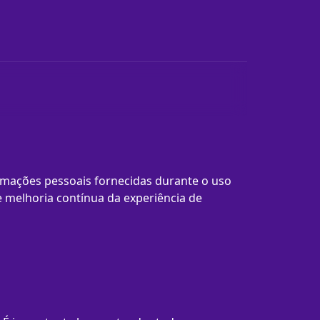
rmações pessoais fornecidas durante o uso
e melhoria contínua da experiência de