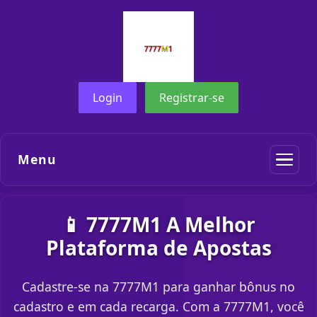
Login
Registrar-se
Menu
📱 7777M1 A Melhor
Plataforma de Apostas
Cadastre-se na 7777M1 para ganhar bônus no
cadastro e em cada recarga. Com a 7777M1, você