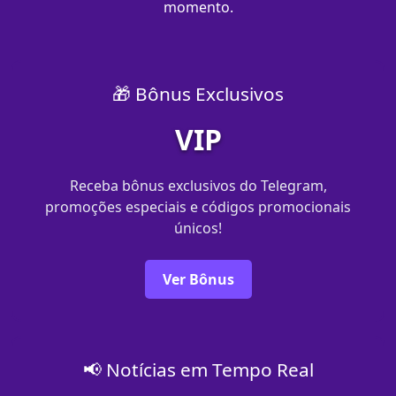
momento.
🎁 Bônus Exclusivos
VIP
Receba bônus exclusivos do Telegram,
promoções especiais e códigos promocionais
únicos!
Ver Bônus
📢 Notícias em Tempo Real