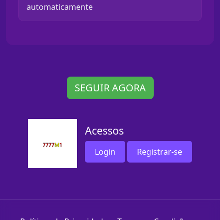
automaticamente
SEGUIR AGORA
Acessos
Login
Registrar-se