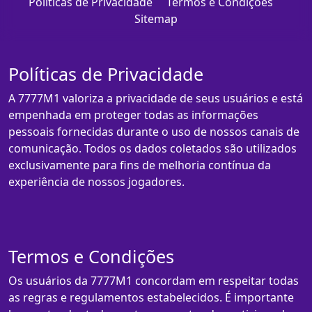
Políticas de Privacidade
Termos e Condições
Sitemap
Políticas de Privacidade
A 7777M1 valoriza a privacidade de seus usuários e está
empenhada em proteger todas as informações
pessoais fornecidas durante o uso de nossos canais de
comunicação. Todos os dados coletados são utilizados
exclusivamente para fins de melhoria contínua da
experiência de nossos jogadores.
Termos e Condições
Os usuários da 7777M1 concordam em respeitar todas
as regras e regulamentos estabelecidos. É importante