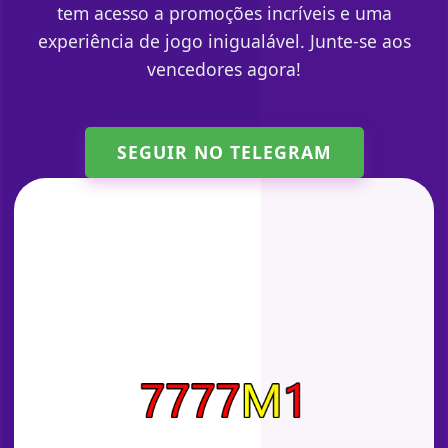
tem acesso a promoções incríveis e uma
experiência de jogo inigualável. Junte-se aos
vencedores agora!
SEGUIR NO TELEGRAM