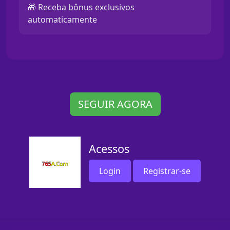
🎁 Receba bônus exclusivos
automaticamente
SEGUIR AGORA
Acessos
Login
Registrar-se