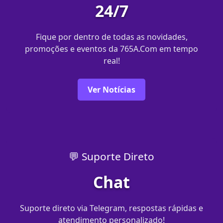
24/7
Fique por dentro de todas as novidades,
promoções e eventos da 765A.Com em tempo
real!
Ver Notícias
💬 Suporte Direto
Chat
Suporte direto via Telegram, respostas rápidas e
atendimento personalizado!