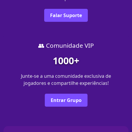
Falar Suporte
👥 Comunidade VIP
1000+
Junte-se a uma comunidade exclusiva de
jogadores e compartilhe experiências!
Entrar Grupo