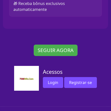
🎁 Receba bônus exclusivos
automaticamente
SEGUIR AGORA
Acessos
Login
Registrar-se