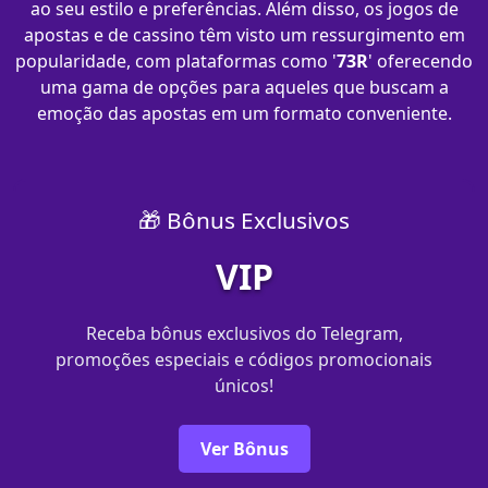
ao seu estilo e preferências. Além disso, os jogos de
apostas e de cassino têm visto um ressurgimento em
popularidade, com plataformas como '
73R
' oferecendo
uma gama de opções para aqueles que buscam a
emoção das apostas em um formato conveniente.
🎁 Bônus Exclusivos
VIP
Receba bônus exclusivos do Telegram,
promoções especiais e códigos promocionais
únicos!
Ver Bônus