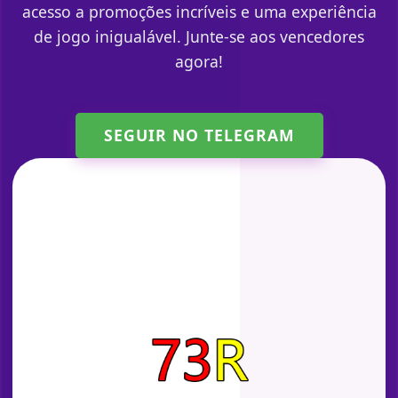
acesso a promoções incríveis e uma experiência
de jogo inigualável. Junte-se aos vencedores
agora!
SEGUIR NO TELEGRAM