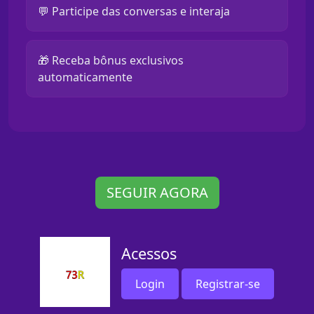
💬 Participe das conversas e interaja
🎁 Receba bônus exclusivos
automaticamente
SEGUIR AGORA
Acessos
Login
Registrar-se