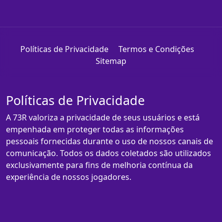
Políticas de Privacidade
Termos e Condições
Sitemap
Políticas de Privacidade
A 73R valoriza a privacidade de seus usuários e está
empenhada em proteger todas as informações
pessoais fornecidas durante o uso de nossos canais de
comunicação. Todos os dados coletados são utilizados
exclusivamente para fins de melhoria contínua da
experiência de nossos jogadores.