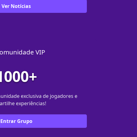
Ver Notícias
Comunidade VIP
1000+
unidade exclusiva de jogadores e
rtilhe experiências!
Entrar Grupo