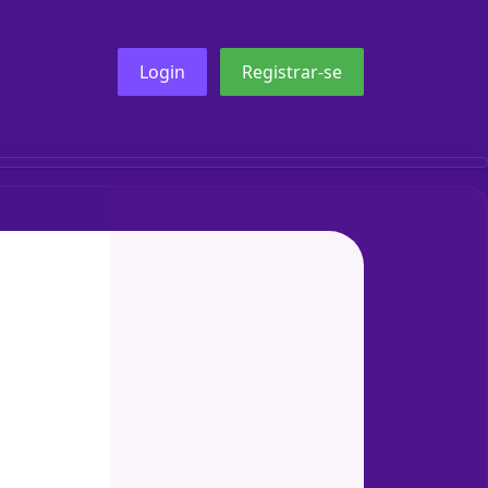
Login
Registrar-se