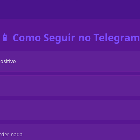
📱 Como Seguir no Telegram
ositivo
erder nada