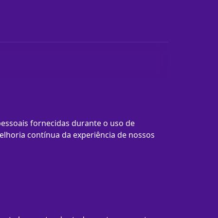
pessoais fornecidas durante o uso de
elhoria contínua da experiência de nossos