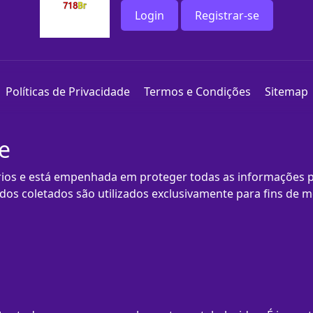
Login
Registrar-se
Políticas de Privacidade
Termos e Condições
Sitemap
de
ários e está empenhada em proteger todas as informações 
os coletados são utilizados exclusivamente para fins de m