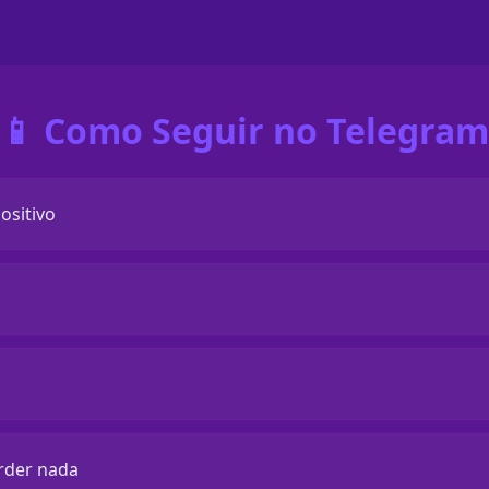
📱 Como Seguir no Telegram
ositivo
erder nada