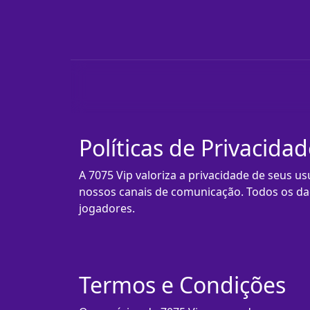
Políticas de Privacida
A 7075 Vip valoriza a privacidade de seus 
nossos canais de comunicação. Todos os dad
jogadores.
Termos e Condições