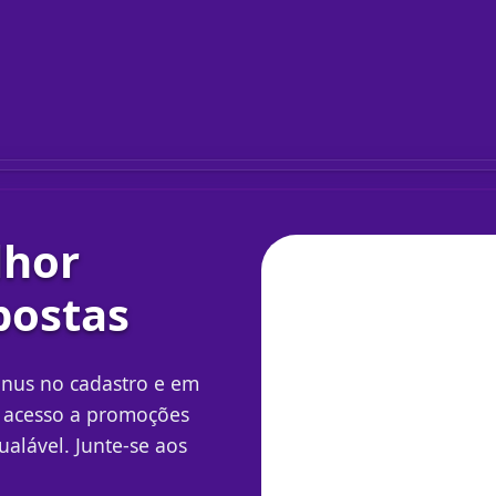
lhor
postas
ônus no cadastro e em
m acesso a promoções
ualável. Junte-se aos