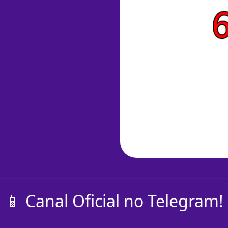
📱 Canal Oficial no Telegram!