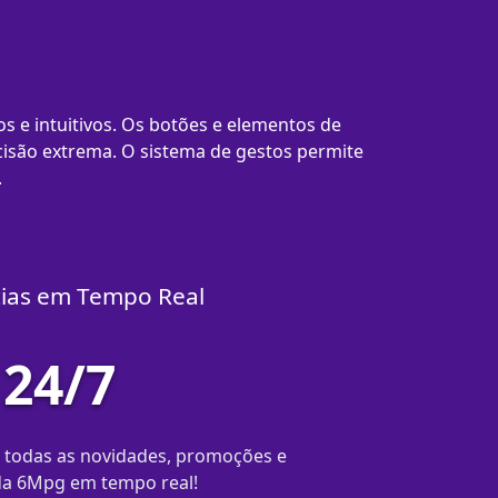
s e intuitivos. Os botões e elementos de
cisão extrema. O sistema de gestos permite
.
cias em Tempo Real
24/7
e todas as novidades, promoções e
da 6Mpg em tempo real!