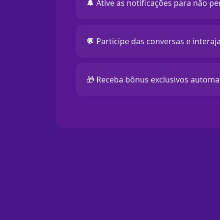
🔔 Ative as notificações para não p
💬 Participe das conversas e interaj
🎁 Receba bônus exclusivos autom