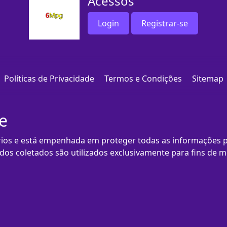
Acessos
Login
Registrar-se
Políticas de Privacidade
Termos e Condições
Sitemap
de
ários e está empenhada em proteger todas as informações p
os coletados são utilizados exclusivamente para fins de m