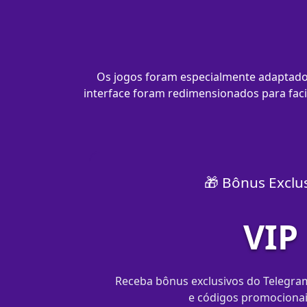
Os jogos foram especialmente adaptados 
interface foram redimensionados para faci
🎁 Bônus Exclu
VIP
Receba bônus exclusivos do Telegra
e códigos promocionai