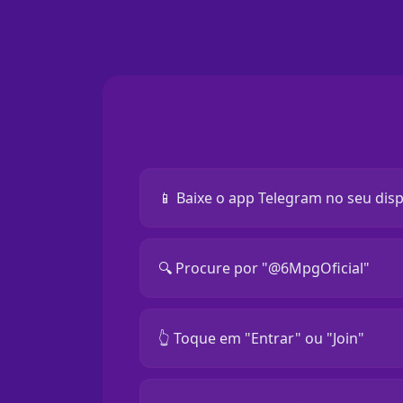
📱 Baixe o app Telegram no seu disp
🔍 Procure por "@6MpgOficial"
👆 Toque em "Entrar" ou "Join"