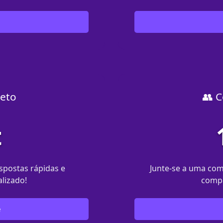
reto
👥 
t
espostas rápidas e
Junte-se a uma com
lizado!
compa
e