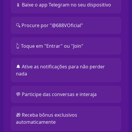
📱 Baixe o app Telegram no seu dispositivo
🔍 Procure por "@688VOficial"
👆 Toque em "Entrar" ou "Join"
🔔 Ative as notificações para não perder
nada
💬 Participe das conversas e interaja
🎁 Receba bônus exclusivos
automaticamente