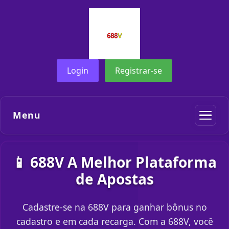
Login
Registrar-se
Menu
📱 688V A Melhor Plataforma
de Apostas
Cadastre-se na 688V para ganhar bônus no
cadastro e em cada recarga. Com a 688V, você