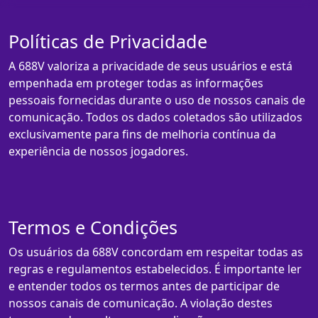
Políticas de Privacidade
A 688V valoriza a privacidade de seus usuários e está
empenhada em proteger todas as informações
pessoais fornecidas durante o uso de nossos canais de
comunicação. Todos os dados coletados são utilizados
exclusivamente para fins de melhoria contínua da
experiência de nossos jogadores.
Termos e Condições
Os usuários da 688V concordam em respeitar todas as
regras e regulamentos estabelecidos. É importante ler
e entender todos os termos antes de participar de
nossos canais de comunicação. A violação destes