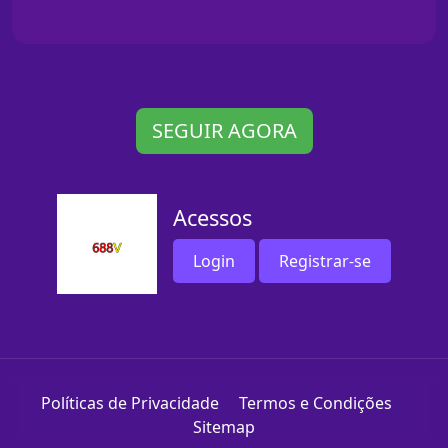
SEGUIR AGORA
Acessos
Login
Registrar-se
Políticas de Privacidade
Termos e Condições
Sitemap