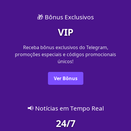
🎁 Bônus Exclusivos
VIP
Receba bônus exclusivos do Telegram,
promoções especiais e códigos promocionais
únicos!
Ver Bônus
📢 Notícias em Tempo Real
24/7