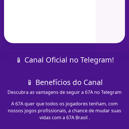
📱 Canal Oficial no Telegram!
📱 Benefícios do Canal
Descubra as vantagens de seguir a 67A no Telegram
A 67A quer que todos os jogadores tenham, com
nossos jogos profissionais, a chance de mudar suas
vidas com a 67A Brasil .