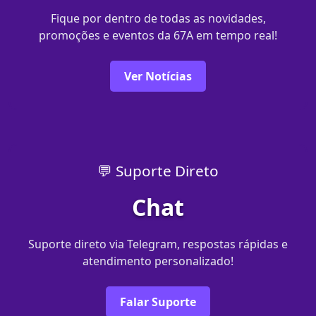
Fique por dentro de todas as novidades,
promoções e eventos da 67A em tempo real!
Ver Notícias
💬 Suporte Direto
Chat
Suporte direto via Telegram, respostas rápidas e
atendimento personalizado!
Falar Suporte