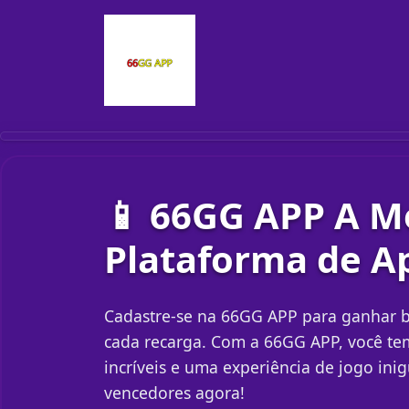
📱 66GG APP A M
Plataforma de A
Cadastre-se na 66GG APP para ganhar 
cada recarga. Com a 66GG APP, você t
incríveis e uma experiência de jogo inig
vencedores agora!