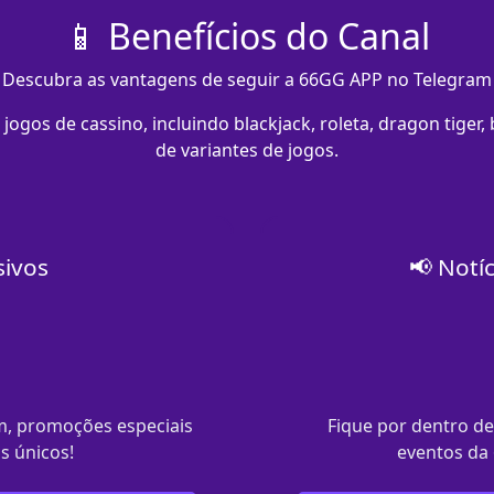
📱 Benefícios do Canal
Descubra as vantagens de seguir a 66GG APP no Telegram
gos de cassino, incluindo blackjack, roleta, dragon tige
de variantes de jogos.
sivos
📢 Notí
m, promoções especiais
Fique por dentro d
s únicos!
eventos da