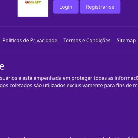
Login
Registrar-se
Políticas de Privacidade
Termos e Condições
Sitemap
de
 usuários e está empenhada em proteger todas as informaçõ
os coletados são utilizados exclusivamente para fins de m