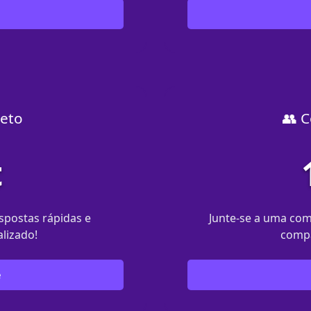
reto
👥 
t
espostas rápidas e
Junte-se a uma com
lizado!
compa
e