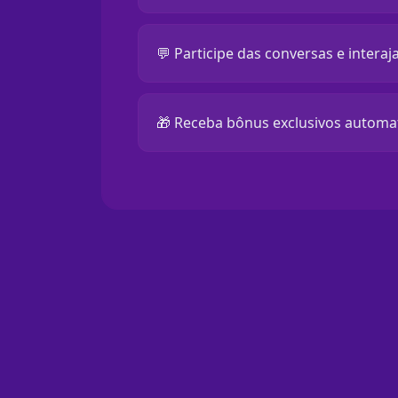
💬 Participe das conversas e interaj
🎁 Receba bônus exclusivos autom