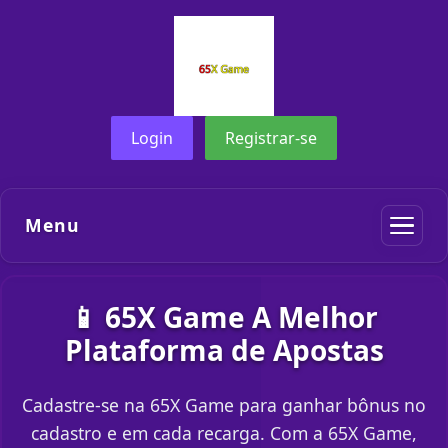
Login
Registrar-se
Menu
📱 65X Game A Melhor
Plataforma de Apostas
Cadastre-se na 65X Game para ganhar bônus no
cadastro e em cada recarga. Com a 65X Game,