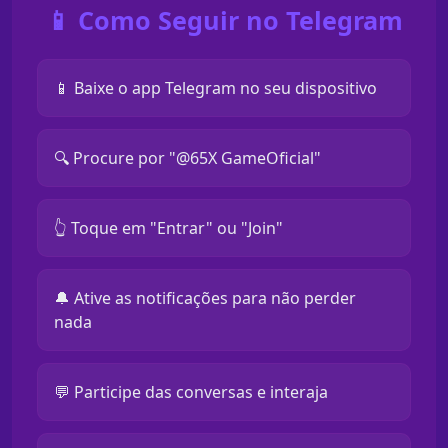
📱 Como Seguir no Telegram
📱 Baixe o app Telegram no seu dispositivo
🔍 Procure por "@65X GameOficial"
👆 Toque em "Entrar" ou "Join"
🔔 Ative as notificações para não perder
nada
💬 Participe das conversas e interaja