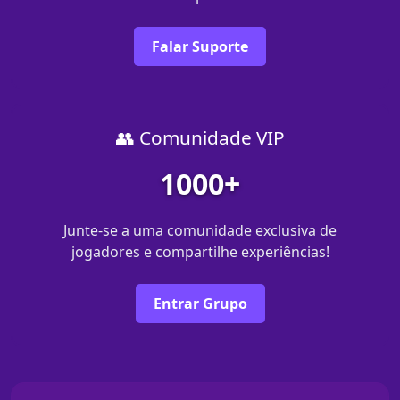
Falar Suporte
👥 Comunidade VIP
1000+
Junte-se a uma comunidade exclusiva de
jogadores e compartilhe experiências!
Entrar Grupo