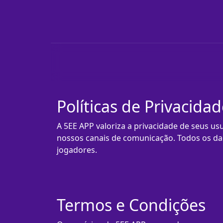
Políticas de Privacida
A 5EE APP valoriza a privacidade de seus u
nossos canais de comunicação. Todos os dad
jogadores.
Termos e Condições