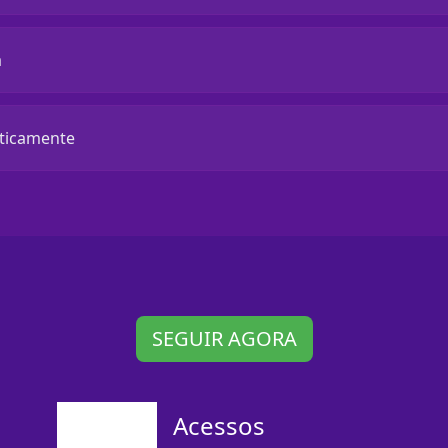
a
aticamente
SEGUIR AGORA
Acessos