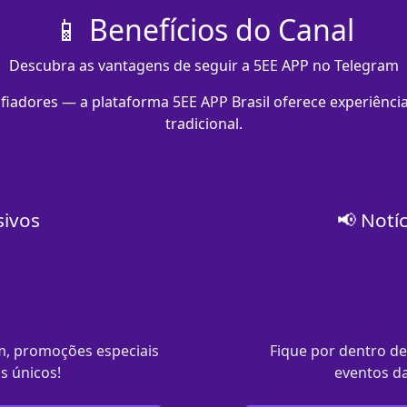
📱 Benefícios do Canal
Descubra as vantagens de seguir a 5EE APP no Telegram
iadores — a plataforma 5EE APP Brasil oferece experiência
tradicional.
sivos
📢 Notí
m, promoções especiais
Fique por dentro d
s únicos!
eventos d