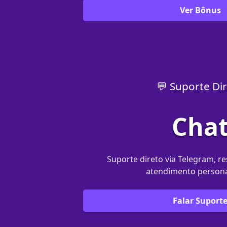
Ver Bônus
💬 Suporte Di
Cha
Suporte direto via Telegram, r
atendimento persona
Falar Suport