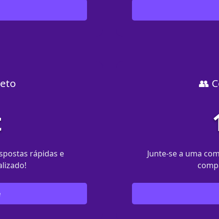
reto
👥 
t
espostas rápidas e
Junte-se a uma com
lizado!
compa
e