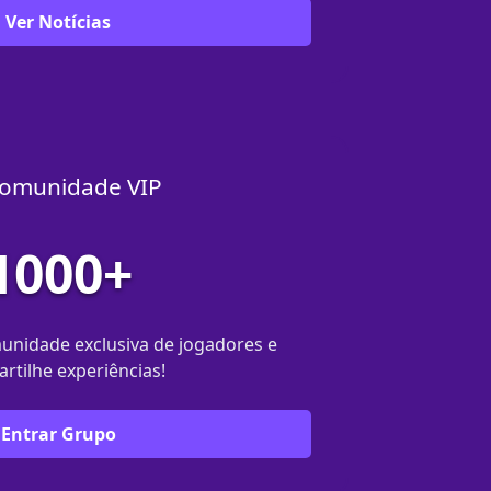
Ver Notícias
Comunidade VIP
1000+
unidade exclusiva de jogadores e
rtilhe experiências!
Entrar Grupo