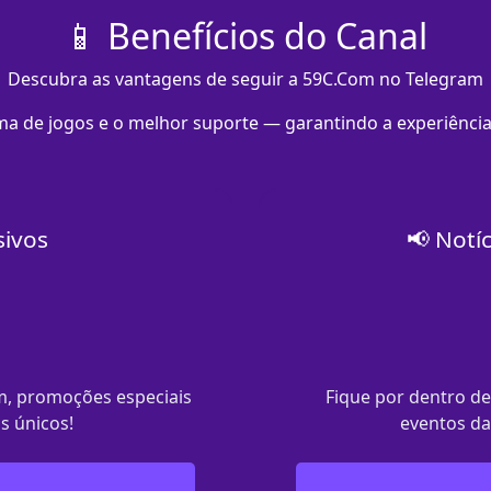
📱 Benefícios do Canal
Descubra as vantagens de seguir a 59C.Com no Telegram
de jogos e o melhor suporte — garantindo a experiência d
sivos
📢 Notí
m, promoções especiais
Fique por dentro d
s únicos!
eventos da