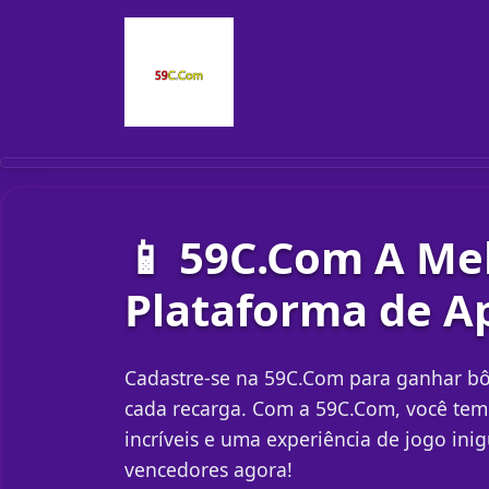
📱 59C.Com A Me
Plataforma de A
Cadastre-se na 59C.Com para ganhar b
cada recarga. Com a 59C.Com, você te
incríveis e uma experiência de jogo inig
vencedores agora!