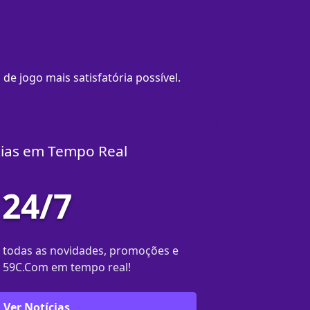
e jogo mais satisfatória possível.
cias em Tempo Real
24/7
e todas as novidades, promoções e
 59C.Com em tempo real!
Ver Notícias