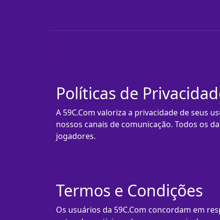
Políticas de Privacida
A 59C.Com valoriza a privacidade de seus u
nossos canais de comunicação. Todos os dad
jogadores.
Termos e Condições
Os usuários da 59C.Com concordam em respe