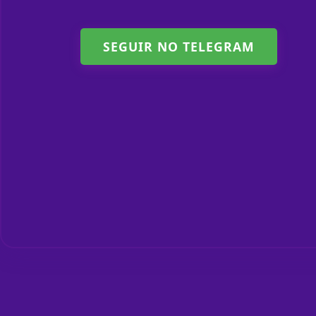
SEGUIR NO TELEGRAM