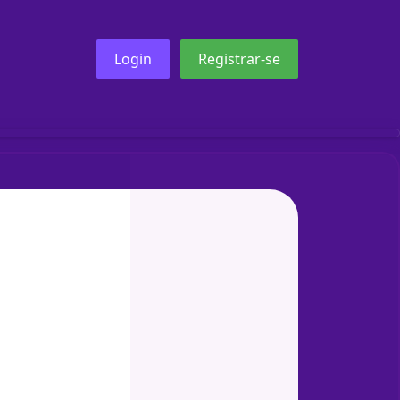
Login
Registrar-se