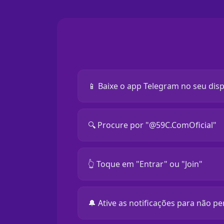
📱 Baixe o app Telegram no seu disp
🔍 Procure por "@59C.ComOficial"
👆 Toque em "Entrar" ou "Join"
🔔 Ative as notificações para não p