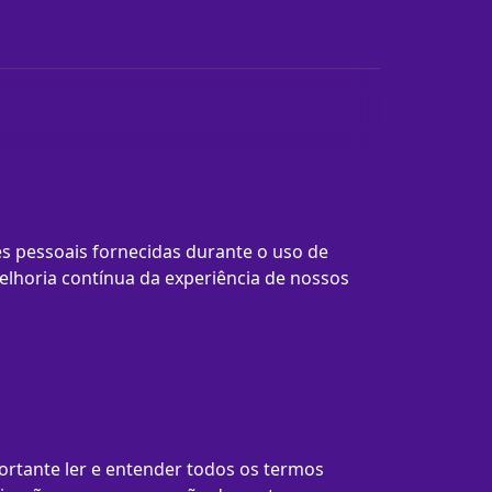
s pessoais fornecidas durante o uso de
elhoria contínua da experiência de nossos
rtante ler e entender todos os termos