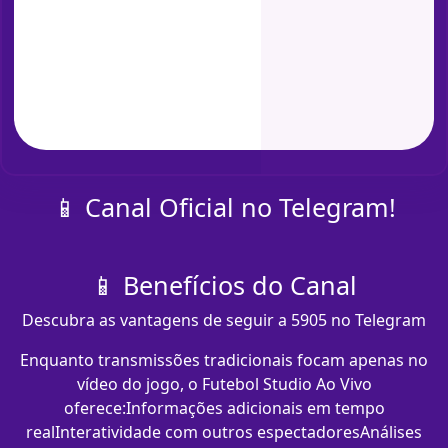
📱 Canal Oficial no Telegram!
📱 Benefícios do Canal
Descubra as vantagens de seguir a 5905 no Telegram
Enquanto transmissões tradicionais focam apenas no
vídeo do jogo, o Futebol Studio Ao Vivo
oferece:Informações adicionais em tempo
realInteratividade com outros espectadoresAnálises