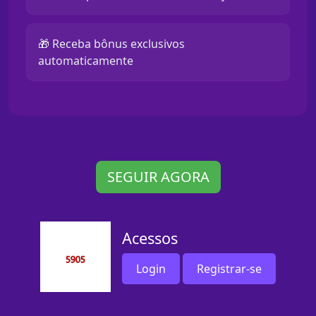
🎁 Receba bônus exclusivos
automaticamente
SEGUIR AGORA
Acessos
Login
Registrar-se