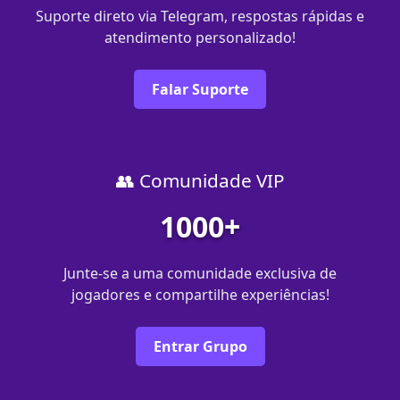
Suporte direto via Telegram, respostas rápidas e
atendimento personalizado!
Falar Suporte
👥 Comunidade VIP
1000+
Junte-se a uma comunidade exclusiva de
jogadores e compartilhe experiências!
Entrar Grupo