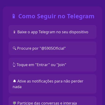
📱 Como Seguir no Telegram
📱 Baixe o app Telegram no seu dispositivo
🔍 Procure por "@5905Oficial"
👆 Toque em "Entrar" ou "Join"
🔔 Ative as notificações para não perder
nada
💬 Participe das conversas e interaja