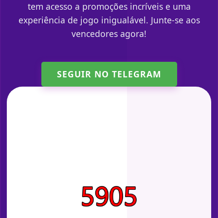
tem acesso a promoções incríveis e uma
experiência de jogo inigualável. Junte-se aos
vencedores agora!
SEGUIR NO TELEGRAM