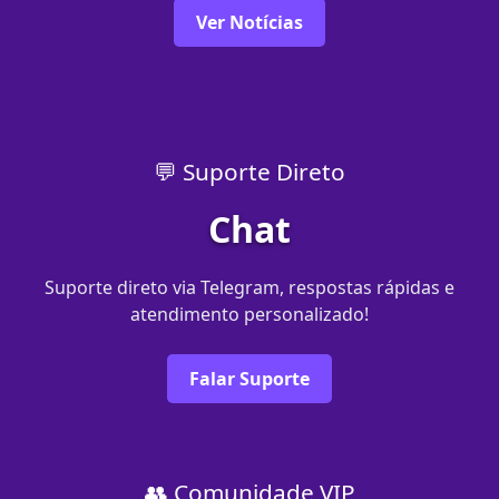
Ver Notícias
💬 Suporte Direto
Chat
Suporte direto via Telegram, respostas rápidas e
atendimento personalizado!
Falar Suporte
👥 Comunidade VIP