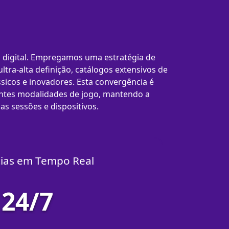
 digital. Empregamos uma estratégia de
ltra-alta definição, catálogos extensivos de
sicos e inovadores. Esta convergência é
entes modalidades de jogo, mantendo a
as sessões e dispositivos.
cias em Tempo Real
24/7