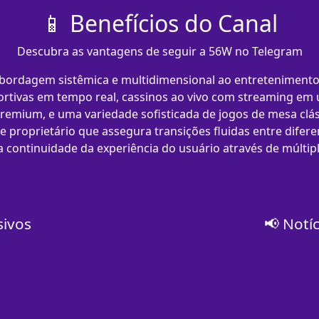
📱 Benefícios do Canal
Descubra as vantagens de seguir a 56W no Telegram
abordagem sistêmica e multidimensional ao entretenimento
ortivas em tempo real, cassinos ao vivo com streaming em u
remium, e uma variedade sofisticada de jogos de mesa clás
 proprietário que assegura transições fluidas entre difer
 continuidade da experiência do usuário através de múltipl
sivos
📢 Notí