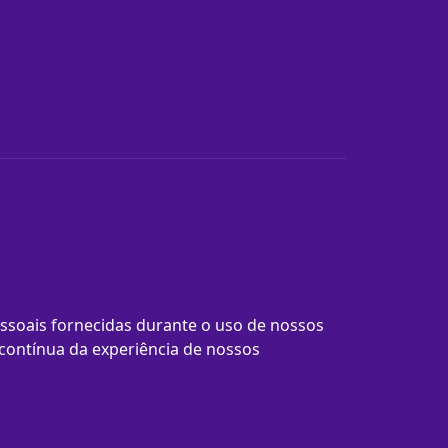
ssoais fornecidas durante o uso de nossos
 contínua da experiência de nossos