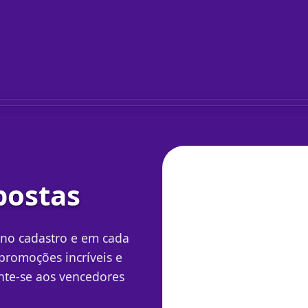
postas
no cadastro e em cada
promoções incríveis e
unte-se aos vencedores