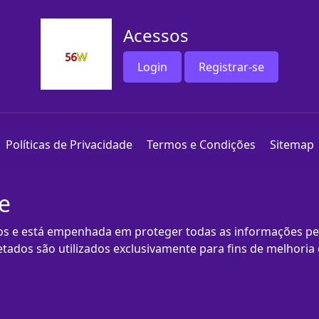
Acessos
Login
Registrar-se
Políticas de Privacidade
Termos e Condições
Sitemap
de
rios e está empenhada em proteger todas as informações pe
tados são utilizados exclusivamente para fins de melhoria