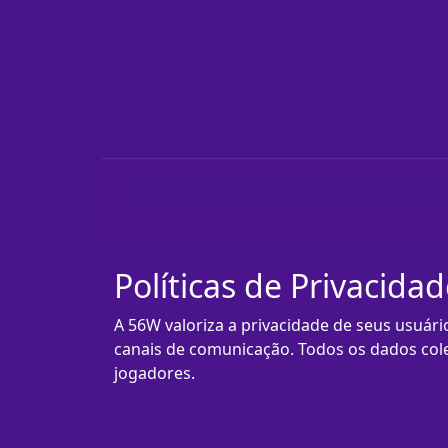
Políticas de Privacida
A 56W valoriza a privacidade de seus usuá
canais de comunicação. Todos os dados cole
jogadores.