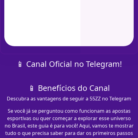
📱 Canal Oficial no Telegram!
📱 Benefícios do Canal
Descubra as vantagens de seguir a 55ZZ no Telegram
Se você já se perguntou como funcionam as apostas
esportivas ou quer começar a explorar esse universo
no Brasil, este guia é para você! Aqui, vamos te mostrar
tudo o que precisa saber para dar os primeiros passos