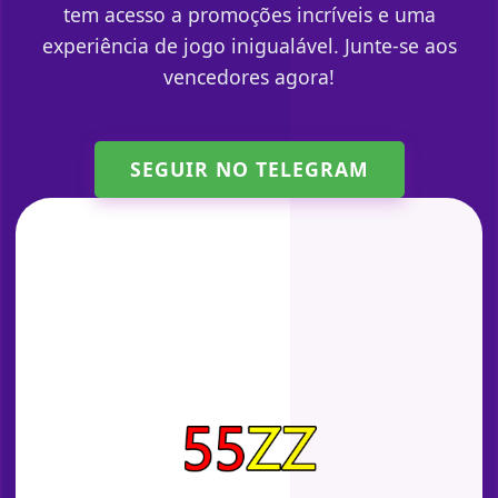
tem acesso a promoções incríveis e uma
experiência de jogo inigualável. Junte-se aos
vencedores agora!
SEGUIR NO TELEGRAM