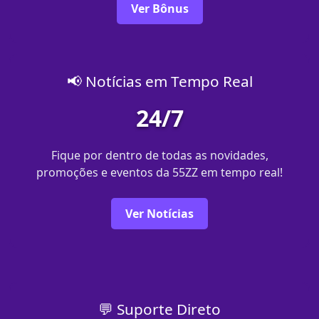
Ver Bônus
📢 Notícias em Tempo Real
24/7
Fique por dentro de todas as novidades,
promoções e eventos da 55ZZ em tempo real!
Ver Notícias
💬 Suporte Direto