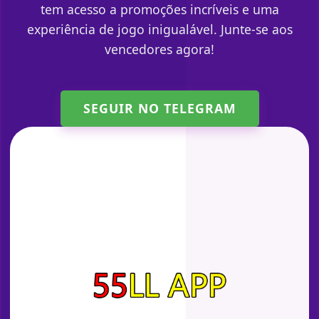
tem acesso a promoções incríveis e uma
experiência de jogo inigualável. Junte-se aos
vencedores agora!
SEGUIR NO TELEGRAM