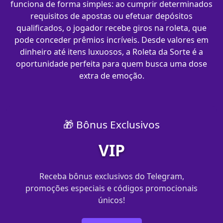
funciona de forma simples: ao cumprir determinados
requisitos de apostas ou efetuar depósitos
qualificados, o jogador recebe giros na roleta, que
pode conceder prêmios incríveis. Desde valores em
dinheiro até itens luxuosos, a Roleta da Sorte é a
oportunidade perfeita para quem busca uma dose
extra de emoção.
🎁 Bônus Exclusivos
VIP
Receba bônus exclusivos do Telegram,
promoções especiais e códigos promocionais
únicos!