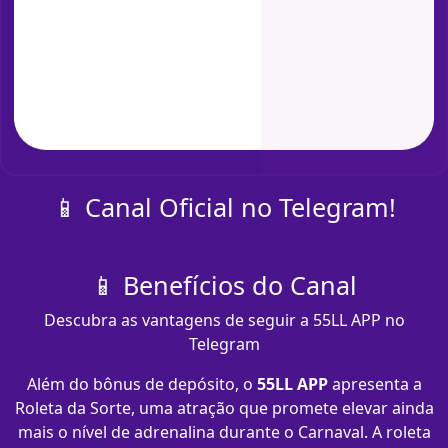
📱 Canal Oficial no Telegram!
📱 Benefícios do Canal
Descubra as vantagens de seguir a 55LL APP no
Telegram
Além do bônus de depósito, o
55LL APP
apresenta a
Roleta da Sorte, uma atração que promete elevar ainda
mais o nível de adrenalina durante o Carnaval. A roleta