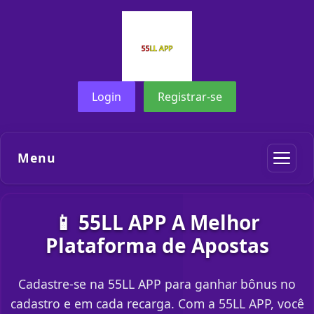
Login
Registrar-se
Menu
📱 55LL APP A Melhor
Plataforma de Apostas
Cadastre-se na 55LL APP para ganhar bônus no
cadastro e em cada recarga. Com a 55LL APP, você