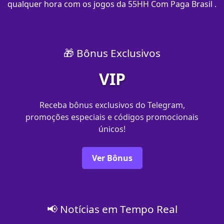
qualquer hora com os jogos da 55HH Com Paga Brasil .
🎁 Bônus Exclusivos
VIP
Receba bônus exclusivos do Telegram,
promoções especiais e códigos promocionais
únicos!
Ver Bônus
📢 Notícias em Tempo Real