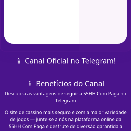
📱 Canal Oficial no Telegram!
📱 Benefícios do Canal
Descubra as vantagens de seguir a 55HH Com Paga no
Telegram
O site de cassino mais seguro e com a maior variedade
de jogos — junte-se a nós na plataforma online da
55HH Com Paga e desfrute de diversão garantida a