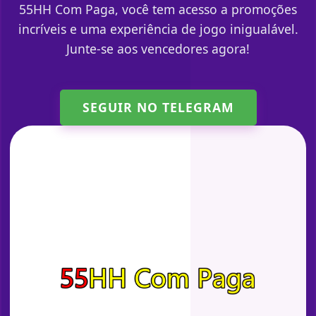
55HH Com Paga, você tem acesso a promoções
incríveis e uma experiência de jogo inigualável.
Junte-se aos vencedores agora!
SEGUIR NO TELEGRAM