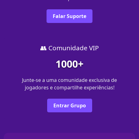
Falar Suporte
👥 Comunidade VIP
1000+
Junte-se a uma comunidade exclusiva de
jogadores e compartilhe experiências!
Entrar Grupo