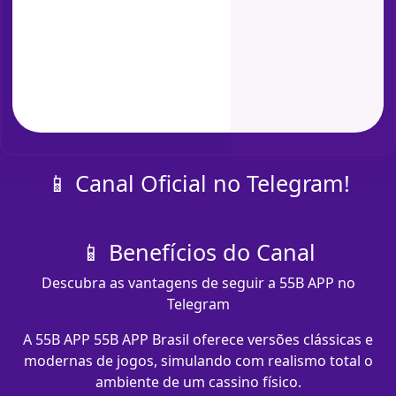
📱 Canal Oficial no Telegram!
📱 Benefícios do Canal
Descubra as vantagens de seguir a 55B APP no
Telegram
A 55B APP 55B APP Brasil oferece versões clássicas e
modernas de jogos, simulando com realismo total o
ambiente de um cassino físico.