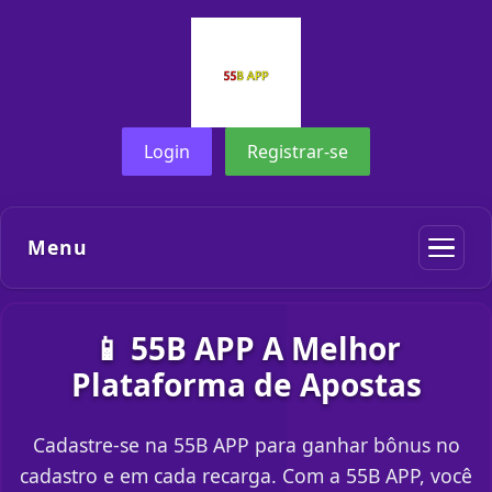
Login
Registrar-se
Menu
📱 55B APP A Melhor
Plataforma de Apostas
Cadastre-se na 55B APP para ganhar bônus no
cadastro e em cada recarga. Com a 55B APP, você