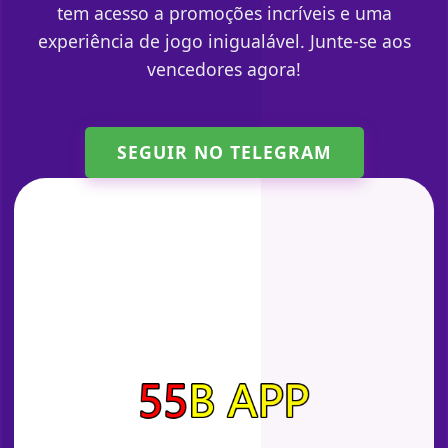
tem acesso a promoções incríveis e uma
experiência de jogo inigualável. Junte-se aos
vencedores agora!
SEGUIR NO TELEGRAM