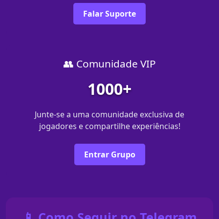
Falar Suporte
👥 Comunidade VIP
1000+
Junte-se a uma comunidade exclusiva de
jogadores e compartilhe experiências!
Entrar Grupo
📱 Como Seguir no Telegram