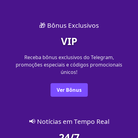
🎁 Bônus Exclusivos
VIP
Receba bônus exclusivos do Telegram,
promoções especiais e códigos promocionais
únicos!
Ver Bônus
📢 Notícias em Tempo Real
24/7