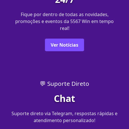
Fique por dentro de todas as novidades,
promoções e eventos da 5567 Win em tempo
real!
Ver Notícias
💬 Suporte Direto
Chat
Suporte direto via Telegram, respostas rápidas e
atendimento personalizado!