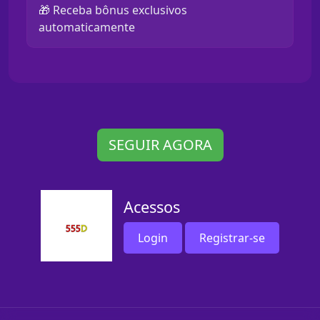
🎁 Receba bônus exclusivos
automaticamente
SEGUIR AGORA
Acessos
Login
Registrar-se