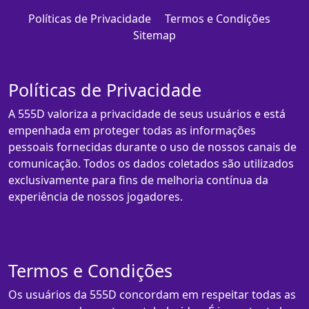
Políticas de Privacidade
Termos e Condições
Sitemap
Políticas de Privacidade
A 555D valoriza a privacidade de seus usuários e está
empenhada em proteger todas as informações
pessoais fornecidas durante o uso de nossos canais de
comunicação. Todos os dados coletados são utilizados
exclusivamente para fins de melhoria contínua da
experiência de nossos jogadores.
Termos e Condições
Os usuários da 555D concordam em respeitar todas as