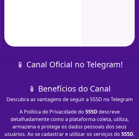
📱 Canal Oficial no Telegram!
📱 Benefícios do Canal
Descubra as vantagens de seguir a 555D no Telegram
A Política de Privacidade do
555D
descreve
detalhadamente como a plataforma coleta, utiliza,
armazena e protege os dados pessoais dos seus
usuários. Ao se cadastrar e utilizar os serviços do
555D
,