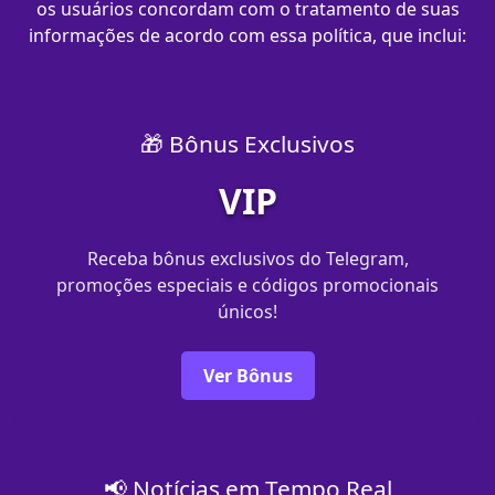
os usuários concordam com o tratamento de suas
informações de acordo com essa política, que inclui:
🎁 Bônus Exclusivos
VIP
Receba bônus exclusivos do Telegram,
promoções especiais e códigos promocionais
únicos!
Ver Bônus
📢 Notícias em Tempo Real