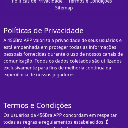
Políticas de Privacidade
Termos e Condições
Sitemap
Políticas de Privacidade
A 456Bra APP valoriza a privacidade de seus usuários e
está empenhada em proteger todas as informações
pessoais fornecidas durante o uso de nossos canais de
comunicação. Todos os dados coletados são utilizados
exclusivamente para fins de melhoria contínua da
experiência de nossos jogadores.
Termos e Condições
Os usuários da 456Bra APP concordam em respeitar
todas as regras e regulamentos estabelecidos. É