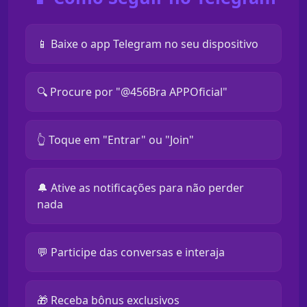
📱 Baixe o app Telegram no seu dispositivo
🔍 Procure por "@456Bra APPOficial"
👆 Toque em "Entrar" ou "Join"
🔔 Ative as notificações para não perder
nada
💬 Participe das conversas e interaja
🎁 Receba bônus exclusivos