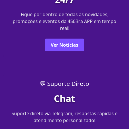
Fique por dentro de todas as novidades,
promoções e eventos da 456Bra APP em tempo
real!
Ver Notícias
💬 Suporte Direto
Chat
Suporte direto via Telegram, respostas rápidas e
atendimento personalizado!