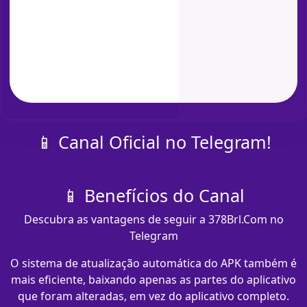
📱 Canal Oficial no Telegram!
📱 Benefícios do Canal
Descubra as vantagens de seguir a 378Brl.Com no
Telegram
O sistema de atualização automática do APK também é
mais eficiente, baixando apenas as partes do aplicativo
que foram alteradas, em vez do aplicativo completo.