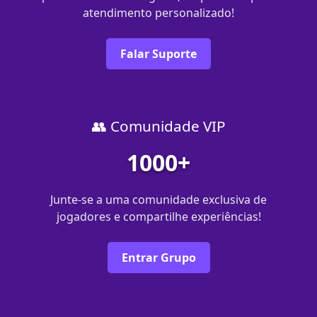
atendimento personalizado!
Falar Suporte
👥 Comunidade VIP
1000+
Junte-se a uma comunidade exclusiva de
jogadores e compartilhe experiências!
Entrar Grupo