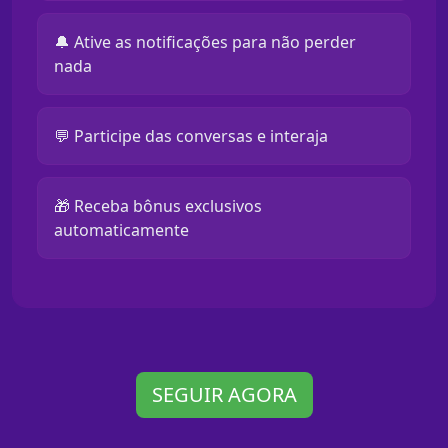
🔔 Ative as notificações para não perder
nada
💬 Participe das conversas e interaja
🎁 Receba bônus exclusivos
automaticamente
SEGUIR AGORA