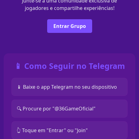
Junte-se a uma comunidade exclusiva de
jogadores e compartilhe experiências!
Entrar Grupo
📱 Como Seguir no Telegram
📱 Baixe o app Telegram no seu dispositivo
🔍 Procure por "@36GameOficial"
👆 Toque em "Entrar" ou "Join"