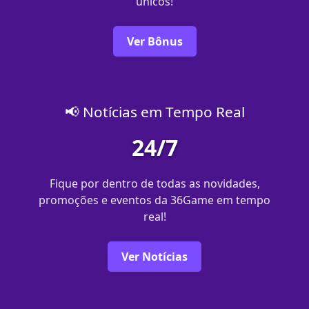
únicos!
Ver Bônus
📢 Notícias em Tempo Real
24/7
Fique por dentro de todas as novidades,
promoções e eventos da 36Game em tempo
real!
Ver Notícias