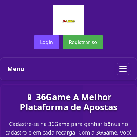
Login
Registrar-se
Menu
📱 36Game A Melhor
Plataforma de Apostas
Cadastre-se na 36Game para ganhar bônus no
cadastro e em cada recarga. Com a 36Game, você