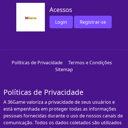
Acessos
Login
Registrar-se
Políticas de Privacidade
Termos e Condições
Sitemap
Políticas de Privacidade
A 36Game valoriza a privacidade de seus usuários e
está empenhada em proteger todas as informações
pessoais fornecidas durante o uso de nossos canais de
comunicação. Todos os dados coletados são utilizados