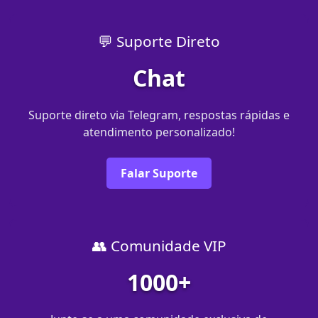
💬 Suporte Direto
Chat
Suporte direto via Telegram, respostas rápidas e
atendimento personalizado!
Falar Suporte
👥 Comunidade VIP
1000+