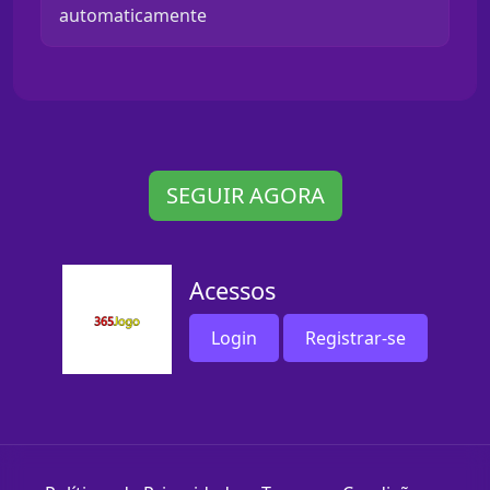
automaticamente
SEGUIR AGORA
Acessos
Login
Registrar-se