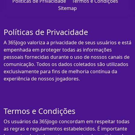
Políticas de Privacidade
Termos e Condições
Sitemap
Políticas de Privacidade
A 365Jogo valoriza a privacidade de seus usuários e está
empenhada em proteger todas as informações
pessoais fornecidas durante o uso de nossos canais de
comunicação. Todos os dados coletados são utilizados
exclusivamente para fins de melhoria contínua da
experiência de nossos jogadores.
Termos e Condições
Os usuários da 365Jogo concordam em respeitar todas
as regras e regulamentos estabelecidos. É importante