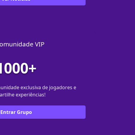
Comunidade VIP
1000+
unidade exclusiva de jogadores e
rtilhe experiências!
Entrar Grupo