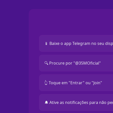
📱 Baixe o app Telegram no seu disp
🔍 Procure por "@35MOficial"
👆 Toque em "Entrar" ou "Join"
🔔 Ative as notificações para não p