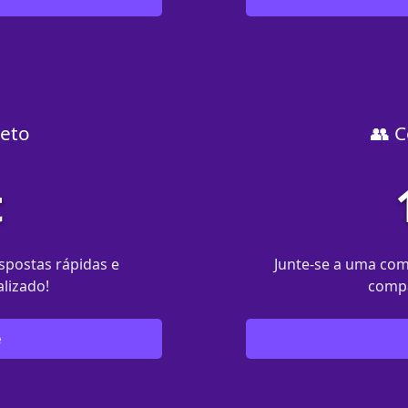
reto
👥 
t
espostas rápidas e
Junte-se a uma com
lizado!
compa
e