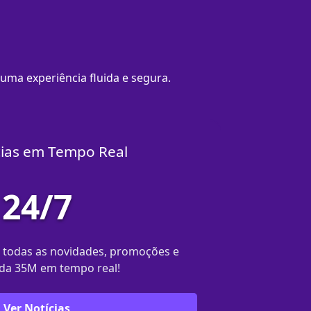
uma experiência fluida e segura.
cias em Tempo Real
24/7
e todas as novidades, promoções e
da 35M em tempo real!
Ver Notícias