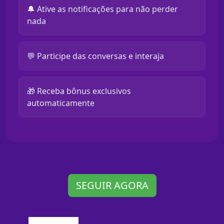
🔔 Ative as notificações para não perder
nada
💬 Participe das conversas e interaja
🎁 Receba bônus exclusivos
automaticamente
SEGUIR AGORA