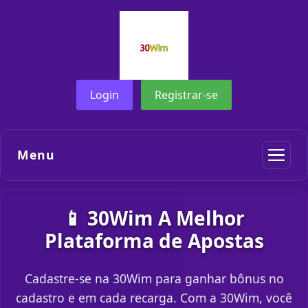
Login
Registrar-se
Menu
📱 30Wim A Melhor
Plataforma de Apostas
Cadastre-se na 30Wim para ganhar bônus no
cadastro e em cada recarga. Com a 30Wim, você