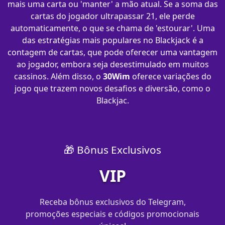
mais uma carta ou 'manter' a mão atual. Se a soma das
cartas do jogador ultrapassar 21, ele perde
automaticamente, o que se chama de 'estourar'. Uma
das estratégias mais populares no Blackjack é a
contagem de cartas, que pode oferecer uma vantagem
ao jogador, embora seja desestimulado em muitos
cassinos. Além disso, o
30Wim
oferece variações do
jogo que trazem novos desafios e diversão, como o
Blackjac.
🎁 Bônus Exclusivos
VIP
Receba bônus exclusivos do Telegram,
promoções especiais e códigos promocionais