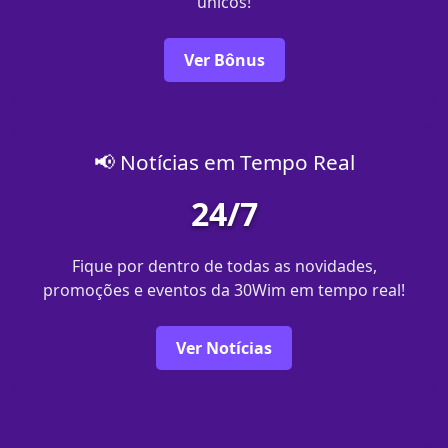
únicos!
Ver Bônus
📢 Notícias em Tempo Real
24/7
Fique por dentro de todas as novidades,
promoções e eventos da 30Wim em tempo real!
Ver Notícias