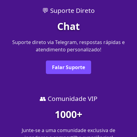
💬 Suporte Direto
Chat
Suporte direto via Telegram, respostas rápidas e
atendimento personalizado!
Falar Suporte
👥 Comunidade VIP
1000+
Junte-se a uma comunidade exclusiva de