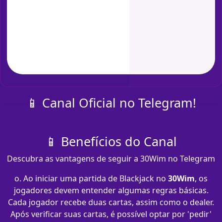
📱 Canal Oficial no Telegram!
📱 Benefícios do Canal
Descubra as vantagens de seguir a 30Wim no Telegram
o. Ao iniciar uma partida de Blackjack no
30Wim
, os
jogadores devem entender algumas regras básicas.
Cada jogador recebe duas cartas, assim como o dealer.
Após verificar suas cartas, é possível optar por 'pedir'