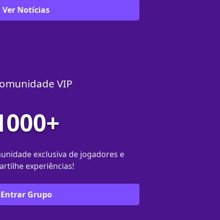
Ver Notícias
Comunidade VIP
1000+
unidade exclusiva de jogadores e
rtilhe experiências!
Entrar Grupo