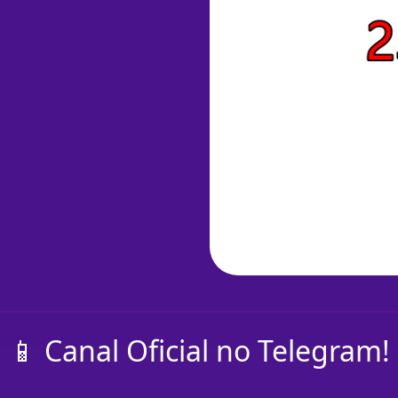
📱 Canal Oficial no Telegram!