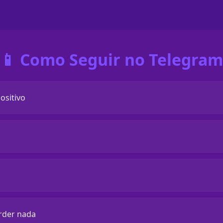
📱 Como Seguir no Telegram
ositivo
erder nada