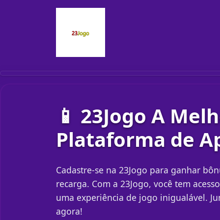
📱 23Jogo A Melh
Plataforma de A
Cadastre-se na 23Jogo para ganhar bôn
recarga. Com a 23Jogo, você tem acesso
uma experiência de jogo inigualável. J
agora!