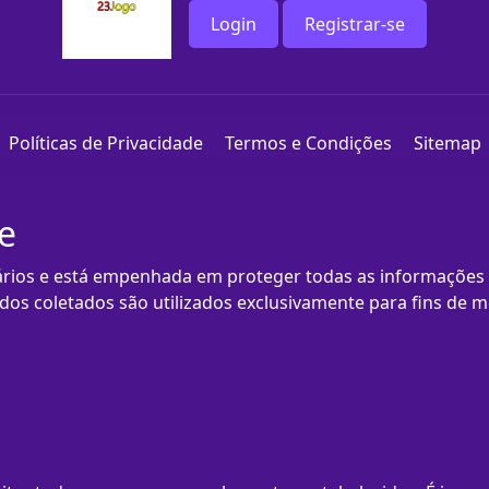
Login
Registrar-se
Políticas de Privacidade
Termos e Condições
Sitemap
de
uários e está empenhada em proteger todas as informações
os coletados são utilizados exclusivamente para fins de m