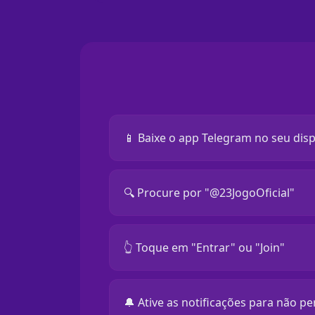
📱 Baixe o app Telegram no seu disp
🔍 Procure por "@23JogoOficial"
👆 Toque em "Entrar" ou "Join"
🔔 Ative as notificações para não p