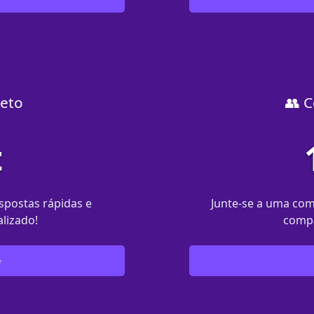
reto
👥 
t
espostas rápidas e
Junte-se a uma com
lizado!
compa
e