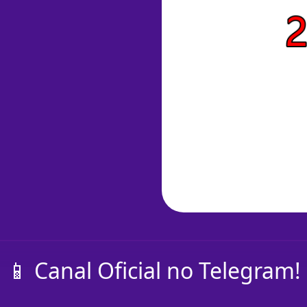
📱 Canal Oficial no Telegram!