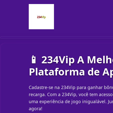
📱 234Vip A Melh
Plataforma de A
Cadastre-se na 234Vip para ganhar bôn
recarga. Com a 234Vip, você tem acesso
uma experiência de jogo inigualável. J
agora!