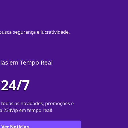
busca segurança e lucratividade.
cias em Tempo Real
24/7
e todas as novidades, promoções e
a 234Vip em tempo real!
Ver Notícias