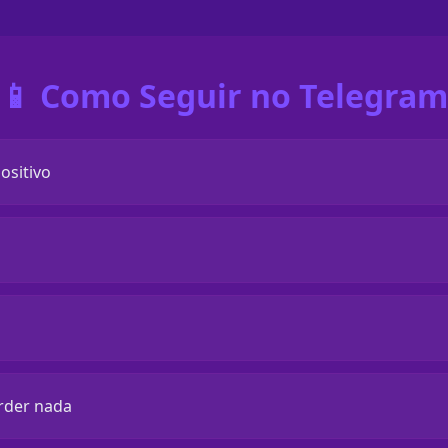
📱 Como Seguir no Telegram
ositivo
erder nada