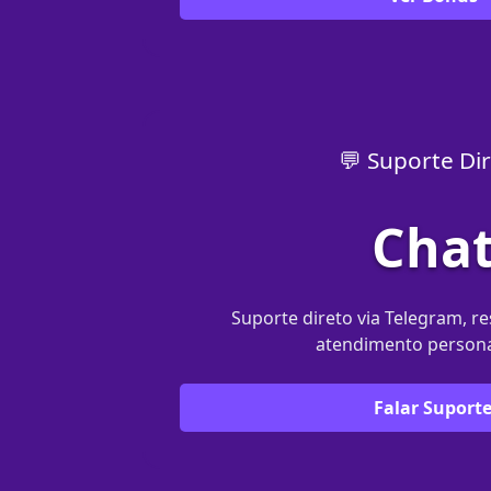
💬 Suporte Di
Cha
Suporte direto via Telegram, r
atendimento persona
Falar Suport