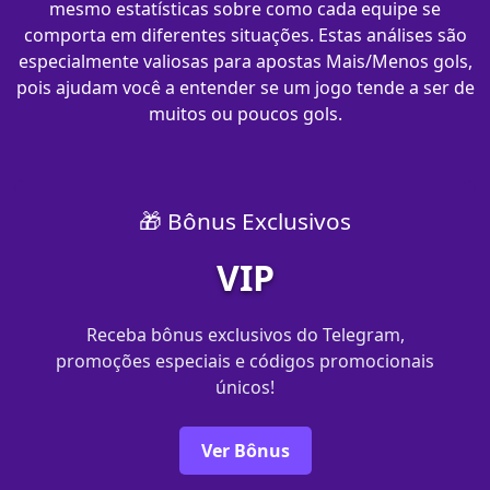
mesmo estatísticas sobre como cada equipe se
comporta em diferentes situações. Estas análises são
especialmente valiosas para apostas Mais/Menos gols,
pois ajudam você a entender se um jogo tende a ser de
muitos ou poucos gols.
🎁 Bônus Exclusivos
VIP
Receba bônus exclusivos do Telegram,
promoções especiais e códigos promocionais
únicos!
Ver Bônus