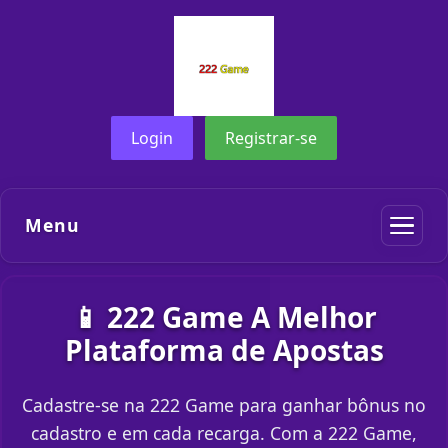
Login
Registrar-se
Menu
📱 222 Game A Melhor
Plataforma de Apostas
Cadastre-se na 222 Game para ganhar bônus no
cadastro e em cada recarga. Com a 222 Game,