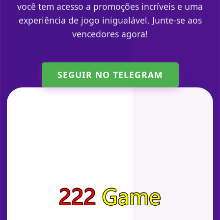
você tem acesso a promoções incríveis e uma
experiência de jogo inigualável. Junte-se aos
vencedores agora!
SEGUIR NO TELEGRAM