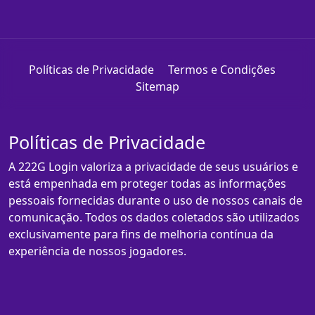
Políticas de Privacidade
Termos e Condições
Sitemap
Políticas de Privacidade
A 222G Login valoriza a privacidade de seus usuários e
está empenhada em proteger todas as informações
pessoais fornecidas durante o uso de nossos canais de
comunicação. Todos os dados coletados são utilizados
exclusivamente para fins de melhoria contínua da
experiência de nossos jogadores.