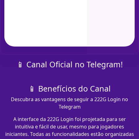
📱 Canal Oficial no Telegram!
📱 Benefícios do Canal
Descubra as vantagens de seguir a 222G Login no
Telegram
A interface da 222G Login foi projetada para ser
intuitiva e fácil de usar, mesmo para jogadores
iniciantes. Todas as funcionalidades estão organizadas