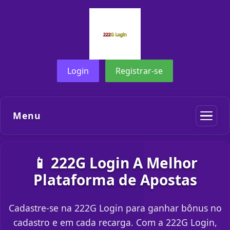
Login
Registrar-se
Menu
📱 222G Login A Melhor
Plataforma de Apostas
Cadastre-se na 222G Login para ganhar bônus no
cadastro e em cada recarga. Com a 222G Login,