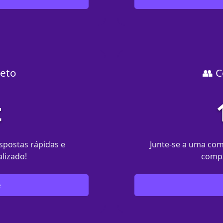
reto
👥 
t
espostas rápidas e
Junte-se a uma com
lizado!
compa
e