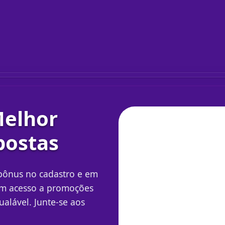
Melhor
postas
bônus no cadastro e em
em acesso a promoções
ualável. Junte-se aos