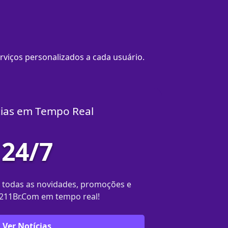
rviços personalizados a cada usuário.
cias em Tempo Real
24/7
e todas as novidades, promoções e
 211Br.Com em tempo real!
Ver Notícias