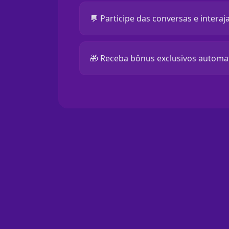
💬 Participe das conversas e interaj
🎁 Receba bônus exclusivos autom