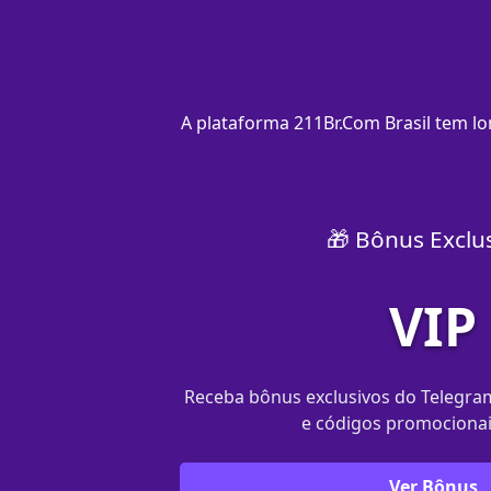
A plataforma 211Br.Com Brasil tem lo
🎁 Bônus Exclu
VIP
Receba bônus exclusivos do Telegra
e códigos promocionai
Ver Bônus