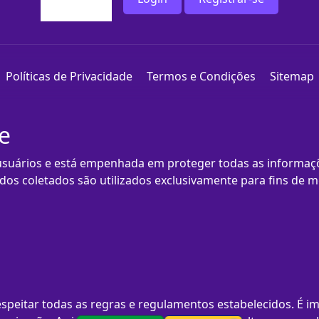
Políticas de Privacidade
Termos e Condições
Sitemap
de
 usuários e está empenhada em proteger todas as informaç
os coletados são utilizados exclusivamente para fins de m
peitar todas as regras e regulamentos estabelecidos. É im