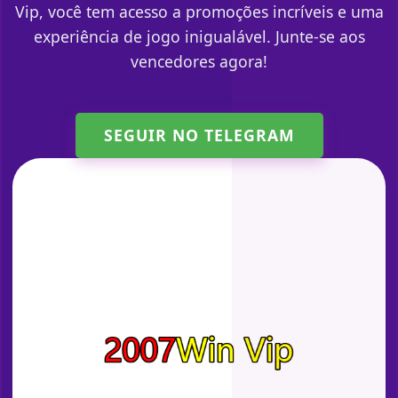
Vip, você tem acesso a promoções incríveis e uma
experiência de jogo inigualável. Junte-se aos
vencedores agora!
SEGUIR NO TELEGRAM