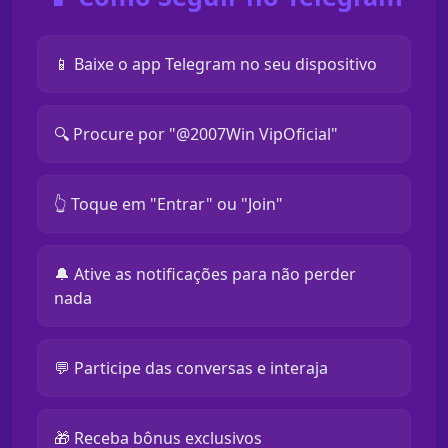
📱 Baixe o app Telegram no seu dispositivo
🔍 Procure por "@2007Win VipOficial"
👆 Toque em "Entrar" ou "Join"
🔔 Ative as notificações para não perder
nada
💬 Participe das conversas e interaja
🎁 Receba bônus exclusivos