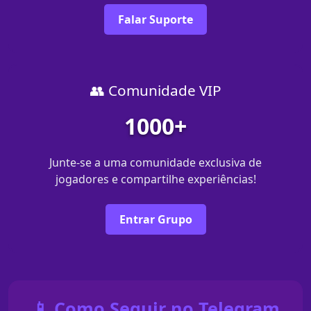
Falar Suporte
👥 Comunidade VIP
1000+
Junte-se a uma comunidade exclusiva de
jogadores e compartilhe experiências!
Entrar Grupo
📱 Como Seguir no Telegram