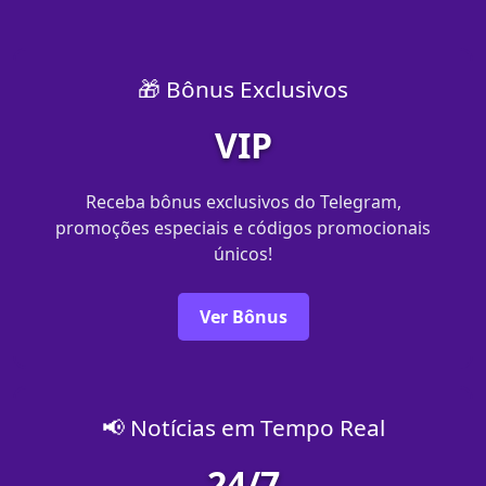
🎁 Bônus Exclusivos
VIP
Receba bônus exclusivos do Telegram,
promoções especiais e códigos promocionais
únicos!
Ver Bônus
📢 Notícias em Tempo Real
24/7