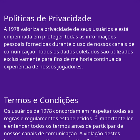
Políticas de Privacidade
A 1978 valoriza a privacidade de seus usuários e está
empenhada em proteger todas as informações
pessoais fornecidas durante o uso de nossos canais de
comunicação. Todos os dados coletados são utilizados
exclusivamente para fins de melhoria contínua da
experiência de nossos jogadores.
Termos e Condições
Os usuários da 1978 concordam em respeitar todas as
regras e regulamentos estabelecidos. É importante ler
e entender todos os termos antes de participar de
nossos canais de comunicação. A violação destes