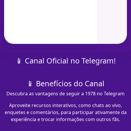
📱 Canal Oficial no Telegram!
📱 Benefícios do Canal
Descubra as vantagens de seguir a 1978 no Telegram
Aproveite recursos interativos, como chats ao vivo,
enquetes e comentários, para participar ativamente da
experiência e trocar informações com outros fãs.