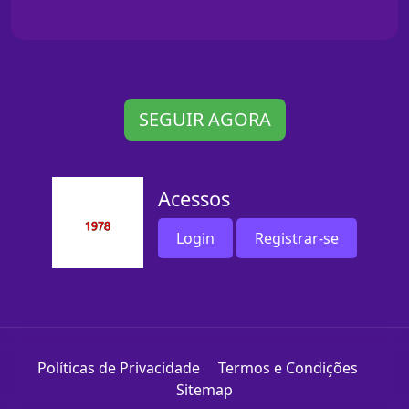
SEGUIR AGORA
Acessos
Login
Registrar-se
Políticas de Privacidade
Termos e Condições
Sitemap