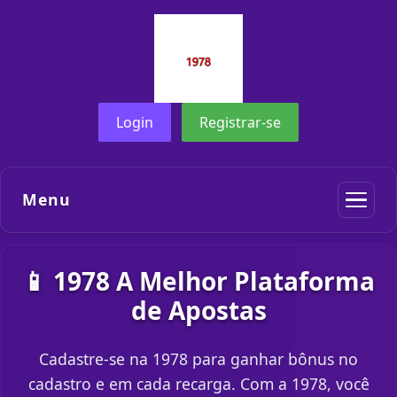
Login
Registrar-se
Menu
📱 1978 A Melhor Plataforma
de Apostas
Cadastre-se na 1978 para ganhar bônus no
cadastro e em cada recarga. Com a 1978, você