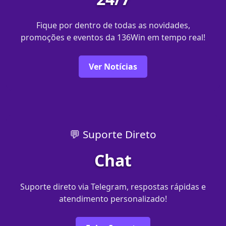
Fique por dentro de todas as novidades,
promoções e eventos da 136Win em tempo real!
Ver Notícias
💬 Suporte Direto
Chat
Suporte direto via Telegram, respostas rápidas e
atendimento personalizado!