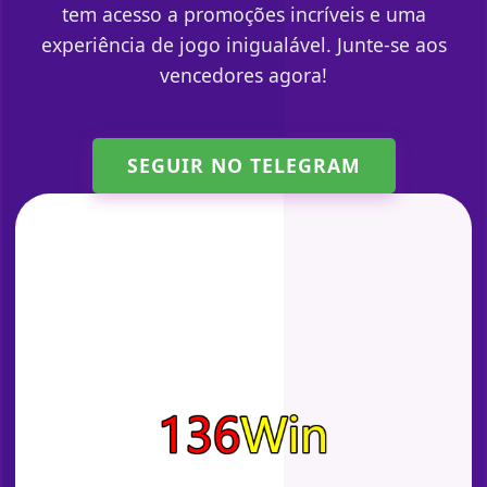
tem acesso a promoções incríveis e uma
experiência de jogo inigualável. Junte-se aos
vencedores agora!
SEGUIR NO TELEGRAM