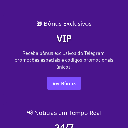
🎁 Bônus Exclusivos
VIP
Receba bônus exclusivos do Telegram,
promoções especiais e códigos promocionais
únicos!
Ver Bônus
📢 Notícias em Tempo Real
24/7