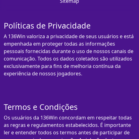
Sitemap
Políticas de Privacidade
A 136Win valoriza a privacidade de seus usuários e está
empenhada em proteger todas as informações
pessoais fornecidas durante o uso de nossos canais de
comunicação. Todos os dados coletados são utilizados
exclusivamente para fins de melhoria contínua da
experiência de nossos jogadores.
Termos e Condições
Os usuários da 136Win concordam em respeitar todas
as regras e regulamentos estabelecidos. É importante
ler e entender todos os termos antes de participar de