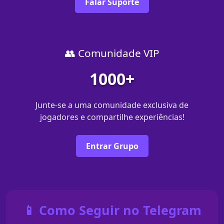
Falar Suporte
👥 Comunidade VIP
1000+
Junte-se a uma comunidade exclusiva de
jogadores e compartilhe experiências!
Entrar Grupo
📱 Como Seguir no Telegram