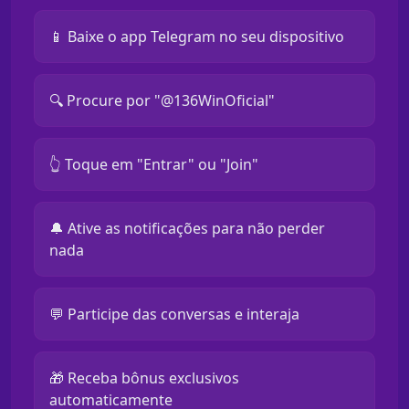
📱 Baixe o app Telegram no seu dispositivo
🔍 Procure por "@136WinOficial"
👆 Toque em "Entrar" ou "Join"
🔔 Ative as notificações para não perder
nada
💬 Participe das conversas e interaja
🎁 Receba bônus exclusivos
automaticamente